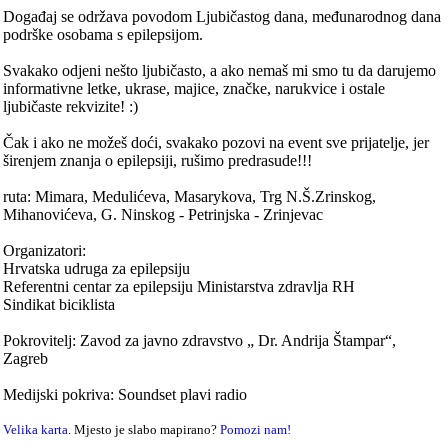
Događaj se održava povodom Ljubičastog dana, međunarodnog dana
podrške osobama s epilepsijom.
Svakako odjeni nešto ljubičasto, a ako nemaš mi smo tu da darujemo
informativne letke, ukrase, majice, značke, narukvice i ostale
ljubičaste rekvizite! :)
Čak i ako ne možeš doći, svakako pozovi na event sve prijatelje, jer
širenjem znanja o epilepsiji, rušimo predrasude!!!
ruta: Mimara, Medulićeva, Masarykova, Trg N.Š.Zrinskog,
Mihanovićeva, G. Ninskog - Petrinjska - Zrinjevac
Organizatori:
Hrvatska udruga za epilepsiju
Referentni centar za epilepsiju Ministarstva zdravlja RH
Sindikat biciklista
Pokrovitelj: Zavod za javno zdravstvo „ Dr. Andrija Štampar“,
Zagreb
Medijski pokriva: Soundset plavi radio
Velika karta
. Mjesto je slabo mapirano?
Pomozi nam!