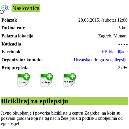
Naslovnica
Polazak
28.03.2015.
(subota) 12:00
Dužina rute
5 km
Polazna lokacija
Zagreb, Mimara
Kotizacija
- - - -
Facebook
FB biciklijade
Organizator kontakt
Hrvatska udruga za epilepsiju
Broj pregleda
279+
Bicikliraj za epilepsiju
Javno okupljanje i povorka biciklista u centru Zagreba, na koju su
pozvani građani koji na taj način žele pružiti podršku oboljelima od
epilepsije!