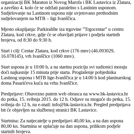
organizaciji BK Maraton iz Novog Marofa i BK Lastavica iz Zlatara,
a završno 4. kolo će se održati paralelno s Lastinim usponom.
Sudjelovanje na Lastinom usponu nije uvjetovano prethodnim
sudjelovanjem na MTB – ligi Ivanščica.
Mjesto okupljanja: Parkiralište iza trgovine ”Trgocentar” u centru
Zlatara, kod crkve, gdje će se obavljati prijave i podjela startnih
brojeva, od 8:30 do 9:30 h.
Start i cilj: Centar Zlatara, kod crkve (176 mnv) (46.093029,
16.078145), vrh Ivanščice (1060 mnv).
Start uspona je u 10:00 h, a na startnu poziciju svi sudionici moraju
doći najkasnije 15 minuta prije starta. Proglašenje pobjednika
Lastinog uspona i MTB lige-Ivanščica je u 14:00 h kod planinarskog
doma Pasarićeva kuća na vrhu Ivanščice.
Predprijave: Obavezno putem web obrasca na www.bk-lastavica.hr
do petka, 15. svibnja 2015. do 12 h. Odjave su moguće do petka, 15.
svibnja do 12 h, na e-mail: info@bk-lastavica.hr. Pregled predprijava
bit će objavljen na službenoj stranici BK Lastavice.
Startnina: Za natjecatelje u predprijavi 40,00 kn, a na dan uspona
80,00 kn. Startnina se uplaćuje na dan uspona, prilikom podjele
startnih brojeva.