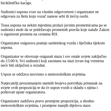
biciklističku kacigu.
Sudionici uspona voze na vlastitu odgovornost i organizator ne
odgovara za štetu koju vozač nanese sebi ili trećoj osobi.
Trasa uspona na nekim mjestima prolazi javnim prometnicama pa se
sudionici mole da se pridržavaju prometnih pravila koje nalaže Zakon
o sigurnosti prometa na cestama RH.
Organizator osigurava pratnju sanitetskog vozila i liječnika tijekom
uspona.
Organizator se obvezuje osigurati stazu i sve ostale uvjete zaključno
do 15:00 h. Svi sudionici koji zaostanu na stazi izvan tog vremena
neće biti uključeni u rezultat.
Uspon se održava neovisno o meteorološkim uvjetima.
Natjecatelji preuzimanjem startnih brojeva potvrđuju pristanak na
uvjete ovih propozicija te da će uspon voziti u skladu s njima i
poštovati upute organizatora.
Organizator zadržava pravo promjene propozicija, a shodno
meteorološkim uvjetima, i promjene manjih dijelova staze.