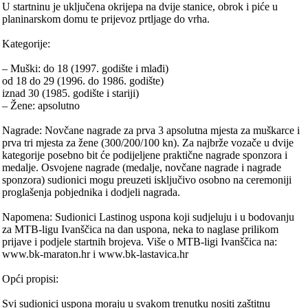
U startninu je uključena okrijepa na dvije stanice, obrok i piće u
planinarskom domu te prijevoz prtljage do vrha.
Kategorije:
– Muški: do 18 (1997. godište i mlađi)
od 18 do 29 (1996. do 1986. godište)
iznad 30 (1985. godište i stariji)
– Žene: apsolutno
Nagrade: Novčane nagrade za prva 3 apsolutna mjesta za muškarce i
prva tri mjesta za žene (300/200/100 kn). Za najbrže vozače u dvije
kategorije posebno bit će podijeljene praktične nagrade sponzora i
medalje. Osvojene nagrade (medalje, novčane nagrade i nagrade
sponzora) sudionici mogu preuzeti isključivo osobno na ceremoniji
proglašenja pobjednika i dodjeli nagrada.
Napomena: Sudionici Lastinog uspona koji sudjeluju i u bodovanju
za MTB-ligu Ivanščica na dan uspona, neka to naglase prilikom
prijave i podjele startnih brojeva. Više o MTB-ligi Ivanščica na:
www.bk-maraton.hr i www.bk-lastavica.hr
Opći propisi:
Svi sudionici uspona moraju u svakom trenutku nositi zaštitnu