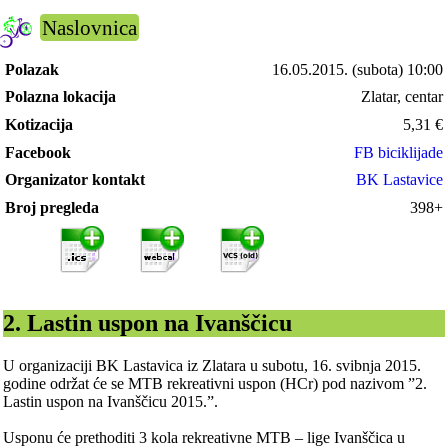
Naslovnica
Polazak
16.05.2015.
(subota) 10:00
Polazna lokacija
Zlatar, centar
Kotizacija
5,31
€
Facebook
FB biciklijade
Organizator kontakt
BK Lastavice
Broj pregleda
398+
2. Lastin uspon na Ivanščicu
U organizaciji BK Lastavica iz Zlatara u subotu, 16. svibnja 2015.
godine održat će se MTB rekreativni uspon (HCr) pod nazivom ”2.
Lastin uspon na Ivanščicu 2015.”.
Usponu će prethoditi 3 kola rekreativne MTB – lige Ivanščica u