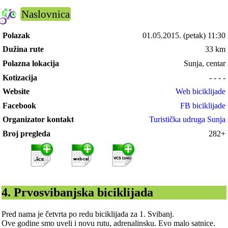
Naslovnica
Polazak
01.05.2015.
(petak) 11:30
Dužina rute
33 km
Polazna lokacija
Sunja, centar
Kotizacija
- - - -
Website
Web biciklijade
Facebook
FB biciklijade
Organizator kontakt
Turistička udruga Sunja
Broj pregleda
282+
4. Prvosvibanjska biciklijada
Pred nama je četvrta po redu biciklijada za 1. Svibanj.
Ove godine smo uveli i novu rutu, adrenalinsku. Evo malo satnice.