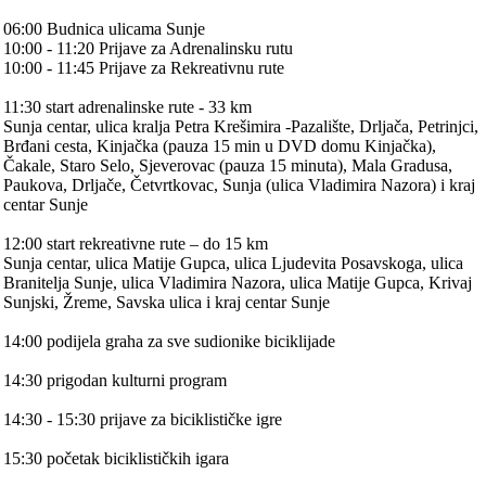
06:00 Budnica ulicama Sunje
10:00 - 11:20 Prijave za Adrenalinsku rutu
10:00 - 11:45 Prijave za Rekreativnu rute
11:30 start adrenalinske rute - 33 km
Sunja centar, ulica kralja Petra Krešimira -Pazalište, Drljača, Petrinjci,
Brđani cesta, Kinjačka (pauza 15 min u DVD domu Kinjačka),
Čakale, Staro Selo, Sjeverovac (pauza 15 minuta), Mala Gradusa,
Paukova, Drljače, Četvrtkovac, Sunja (ulica Vladimira Nazora) i kraj
centar Sunje
12:00 start rekreativne rute – do 15 km
Sunja centar, ulica Matije Gupca, ulica Ljudevita Posavskoga, ulica
Branitelja Sunje, ulica Vladimira Nazora, ulica Matije Gupca, Krivaj
Sunjski, Žreme, Savska ulica i kraj centar Sunje
14:00 podijela graha za sve sudionike biciklijade
14:30 prigodan kulturni program
14:30 - 15:30 prijave za biciklističke igre
15:30 početak biciklističkih igara