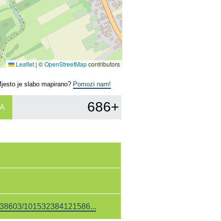
Leaflet
|
©
OpenStreetMap
contributors
Mjesto je slabo mapirano?
Pomozi nam!
686+
A
38603/101532384121586...