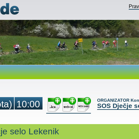
Pra
ORGANIZATOR Kont
ta)
10:00
SOS Dječje s
je selo Lekenik