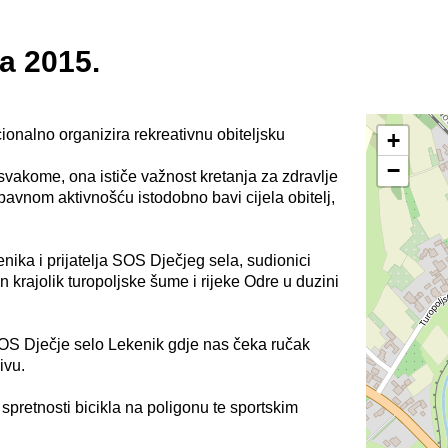
da 2015.
ionalno organizira rekreativnu obiteljsku
+
−
svakome, ona ističe važnost kretanja za zdravlje
avnom aktivnošću istodobno bavi cijela obitelj,
nika i prijatelja SOS Dječjeg sela, sudionici
n krajolik turopoljske šume i rijeke Odre u duzini
S Dječje selo Lekenik gdje nas čeka ručak
ivu.
spretnosti bicikla na poligonu te sportskim