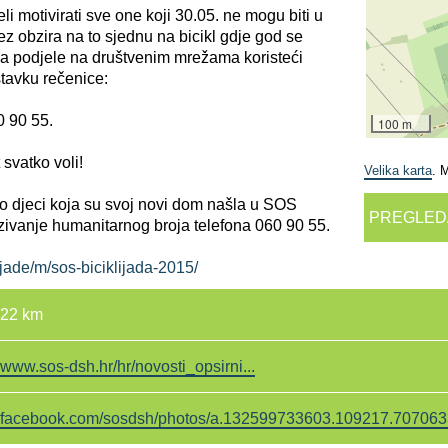
eli motivirati sve one koji 30.05. ne mogu biti u
 obzira na to sjednu na bicikl gdje god se
ranja podjele na društvenim mrežama koristeći
tavku rečenice:
0 90 55.
100 m
t svatko voli!
Velika karta
. 
o djeci koja su svoj novi dom našla u SOS
PREGLED
ozivanje humanitarnog broja telefona 060 90 55.
ijade/m/sos-biciklijada-2015/
22 km
www.sos-dsh.hr/hr/novosti_opsirni...
facebook.com/sosdsh/photos/a.132599733603.109217.707063