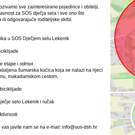
zivamo sve zainteresirane pojedince i obitelji,
o javnost za SOS dječja sela i sve ono što
ili odgovarajuće roditeljske skrbi.
nika u SOS Dječjem selu Lekenik
ciklijade
ve etape i odmor
 udaljena šumarska kućica koja se nalazi na rijeci
šumu, makadamskom cestom.
iciklijade
ečje selo Lekenik i ručak
ktivnosti
o vas javite nam se na e-mail: info@sos-dsh.hr