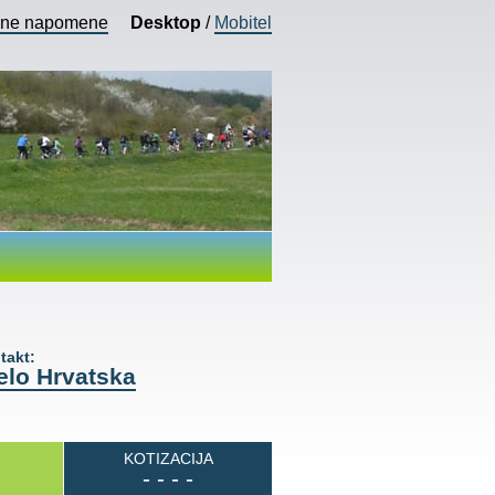
vne napomene
Desktop
/
Mobitel
akt:
elo Hrvatska
KOTIZACIJA
- - - -