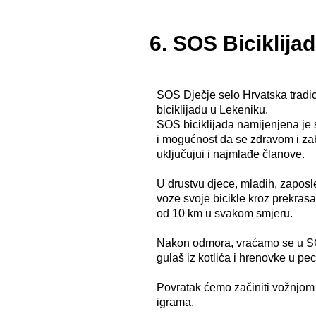
6. SOS Biciklija
SOS Dječje selo Hrvatska tradic
biciklijadu u Lekeniku.
SOS biciklijada namijenjena je 
i mogućnost da se zdravom i zab
uključujui i najmlađe članove.
U drustvu djece, mladih, zaposle
voze svoje bicikle kroz prekrasa
od 10 km u svakom smjeru.
Nakon odmora, vraćamo se u SO
gulaš iz kotlića i hrenovke u pec
Povratak ćemo začiniti vožnjom 
igrama.