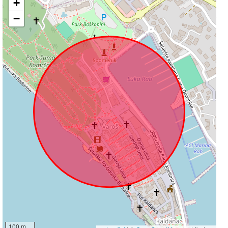
+
−
100 m