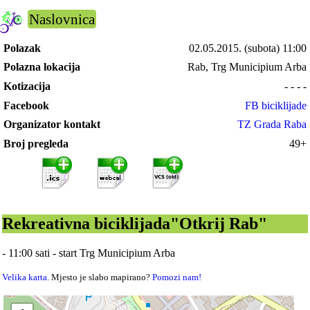
Naslovnica
Polazak
02.05.2015.
(subota) 11:00
Polazna lokacija
Rab, Trg Municipium Arba
Kotizacija
- - - -
Facebook
FB biciklijade
Organizator kontakt
TZ Grada Raba
Broj pregleda
49+
Rekreativna biciklijada"Otkrij Rab"
- 11:00 sati - start Trg Municipium Arba
Velika karta
. Mjesto je slabo mapirano?
Pomozi nam!