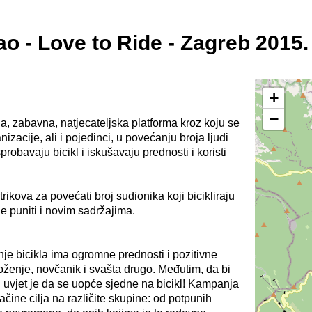
o - Love to Ride - Zagreb 2015.
+
−
a, zabavna, natjecateljska platforma kroz koju se
acije, ali i pojedinci, u povećanju broja ljudi
probavaju bicikl i iskušavaju prednosti i koristi
trikova za povećati broj sudionika koji bicikliraju
e puniti i novim sadržajima.
je bicikla ima ogromne prednosti i pozitivne
oženje, novčanik i svašta drugo. Međutim, da bi
an uvjet je da se uopće sjedne na bicikl! Kampanja
ačine cilja na različite skupine: od potpunih