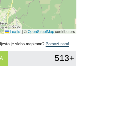
Leaflet
|
©
OpenStreetMap
contributors
Mjesto je slabo mapirano?
Pomozi nam!
513+
A