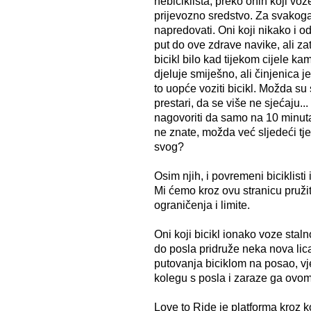
nebiciklista, preko onih koji vo
prijevozno sredstvo. Za svakog
napredovati. Oni koji nikako i o
put do ove zdrave navike, ali zat
bicikl bilo kad tijekom cijele k
djeluje smiješno, ali činjenica j
to uopće voziti bicikl. Možda su s
prestari, da se više ne sjećaju... U
nagovoriti da samo na 10 minuta
ne znate, možda već sljedeći tje
svog?
Osim njih, i povremeni biciklisti
Mi ćemo kroz ovu stranicu pružit
ograničenja i limite.
Oni koji bicikl ionako voze staln
do posla pridruže neka nova lica
putovanja biciklom na posao, vj
kolegu s posla i zaraze ga ovom
Love to Ride je platforma kroz ko