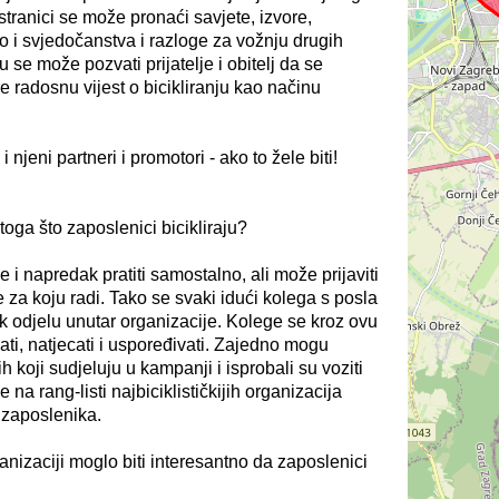
stranici se može pronaći savjete, izvore,
 i svjedočanstva i razloge za vožnju drugih
u se može pozvati prijatelje i obitelj da se
re radosnu vijest o bicikliranju kao načinu
 njeni partneri i promotori - ako to žele biti!
toga što zaposlenici bicikliraju?
 i napredak pratiti samostalno, ali može prijaviti
za koju radi. Tako se svaki idući kolega s posla
čak odjelu unutar organizacije. Kolege se kroz ovu
i, natjecati i uspoređivati. Zajedno mogu
h koji sudjeluju u kampanji i isprobali su voziti
 na rang-listi najbiciklističkijih organizacija
 zaposlenika.
ganizaciji moglo biti interesantno da zaposlenici