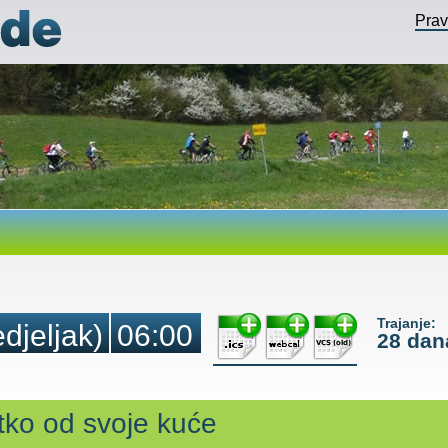
Pra
Trajanje:
djeljak)
06:00
28 dan
tko od svoje kuće