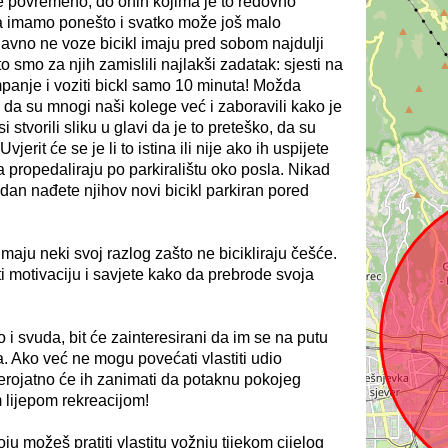
ze povremeno, do onih kojima je to redovno
a imamo ponešto i svatko može još malo
davno ne voze bicikl imaju pred sobom najdulji
o smo za njih zamislili najlakši zadatak: sjesti na
ampanje i voziti bickl samo 10 minuta! Možda
e da su mnogi naši kolege već i zaboravili kako je
i stvorili sliku u glavi da je to preteško, da su
vjerit će se je li to istina ili nije ako ih uspijete
 propedaliraju po parkiralištu oko posla. Nikad
dan nađete njihov novi bicikl parkiran pored
 imaju neki svoj razlog zašto ne bicikliraju češće.
i motivaciju i savjete kako da prebrode svoja
o i svuda, bit će zainteresirani da im se na putu
. Ako već ne mogu povećati vlastiti udio
erojatno će ih zanimati da potaknu pokojeg
 lijepom rekreacijom!
ju možeš pratiti vlastitu vožnju tijekom cijelog