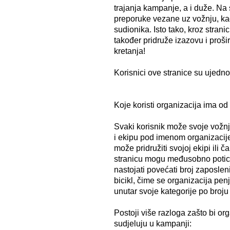
trajanja kampanje, a i duže. Na 
preporuke vezane uz vožnju, kao
sudionika. Isto tako, kroz stranic
također pridruže izazovu i proši
kretanja!
Korisnici ove stranice su ujedno i
Koje koristi organizacija ima od 
Svaki korisnik može svoje vožnje
i ekipu pod imenom organizacije 
može pridružiti svojoj ekipi ili 
stranicu mogu međusobno poticat
nastojati povećati broj zaposleni
bicikl, čime se organizacija penje
unutar svoje kategorije po broju
Postoji više razloga zašto bi or
sudjeluju u kampanji: