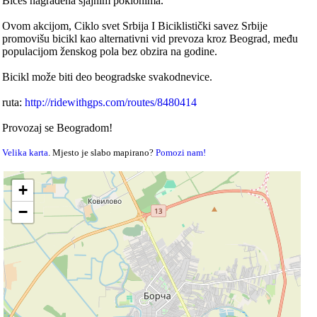
Bićeš nagrađena sjajnim poklonima.
Ovom akcijom, Ciklo svet Srbija I Biciklistički savez Srbije
promovišu bicikl kao alternativni vid prevoza kroz Beograd, među
populacijom ženskog pola bez obzira na godine.
Bicikl može biti deo beogradske svakodnevice.
ruta:
http://ridewithgps.com/routes/8480414
Provozaj se Beogradom!
Velika karta
. Mjesto je slabo mapirano?
Pomozi nam!
+
−