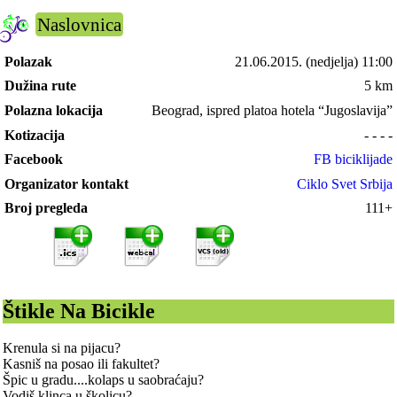
Naslovnica
Polazak
21.06.2015.
(nedjelja) 11:00
Dužina rute
5 km
Polazna lokacija
Beograd, ispred platoa hotela “Jugoslavija”
Kotizacija
- - - -
Facebook
FB biciklijade
Organizator kontakt
Ciklo Svet Srbija
Broj pregleda
111+
Štikle Na Bicikle
Krenula si na pijacu?
Kasniš na posao ili fakultet?
Špic u gradu....kolaps u saobraćaju?
Vodiš klinca u školicu?