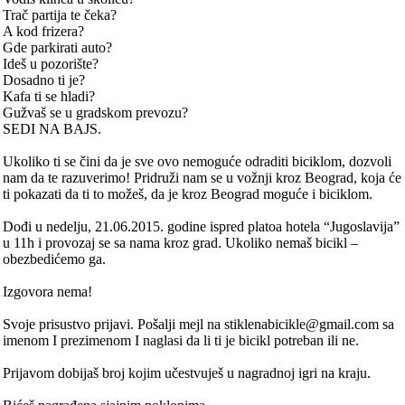
Trač partija te čeka?
A kod frizera?
Gde parkirati auto?
Ideš u pozorište?
Dosadno ti je?
Kafa ti se hladi?
Gužvaš se u gradskom prevozu?
SEDI NA BAJS.
Ukoliko ti se čini da je sve ovo nemoguće odraditi biciklom, dozvoli
nam da te razuverimo! Pridruži nam se u vožnji kroz Beograd, koja će
ti pokazati da ti to možeš, da je kroz Beograd moguće i biciklom.
Dođi u nedelju, 21.06.2015. godine ispred platoa hotela “Jugoslavija”
u 11h i provozaj se sa nama kroz grad. Ukoliko nemaš bicikl –
obezbedićemo ga.
Izgovora nema!
Svoje prisustvo prijavi. Pošalji mejl na stiklenabicikle@gmail.com sa
imenom I prezimenom I naglasi da li ti je bicikl potreban ili ne.
Prijavom dobijaš broj kojim učestvuješ u nagradnoj igri na kraju.