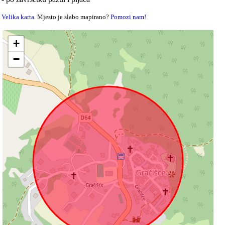
Velika karta
. Mjesto je slabo mapirano?
Pomozi nam!
+
−