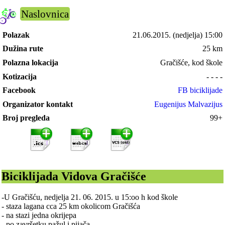
Naslovnica
Polazak
21.06.2015.
(nedjelja) 15:00
Dužina rute
25 km
Polazna lokacija
Gračišće, kod škole
Kotizacija
- - - -
Facebook
FB biciklijade
Organizator kontakt
Eugenijus Malvazijus
Broj pregleda
99+
Biciklijada Vidova Gračišće
-U Gračišću, nedjelja 21. 06. 2015. u 15:oo h kod škole
- staza lagana cca 25 km okolicom Gračišća
- na stazi jedna okrijepa
- po završetku pažul i pijača