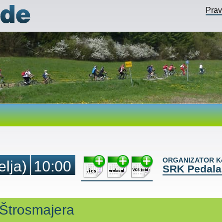
Pra
ORGANIZATOR Ko
elja)
10:00
SRK Pedala
. Štrosmajera