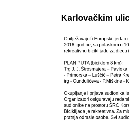
Karlovačkim uli
Obilježavajući Europski tjedan 
2016. godine, sa polaskom u 10
rekreativnu biciklijadu za djec
PLAN PUTA (biciklom 8 km):
Trg J. J. Štrosmajera – Pavleka
- Primorska – Luščić – Petra K
trg - Gundulićeva - P.Miškine 
Okupljanje i prijava sudionika 
Organizatori osiguravaju redarsk
sudionike na prostoru ŠRC Kora
Biciklijada je rekreativna. Za m
pratnja odrasle osobe. Svi sudio