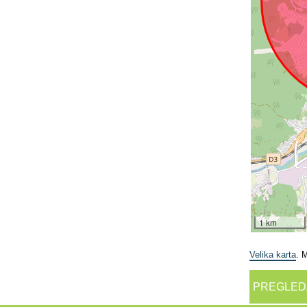
1 km
Velika karta
. 
PREGLED