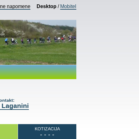
vne napomene
Desktop
/
Mobitel
ntakt:
 Laganini
KOTIZACIJA
- - - -