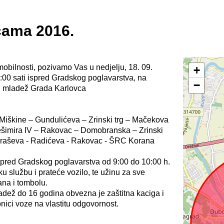
cama 2016.
mobilnosti, pozivamo Vas u nedjelju, 18. 09.
+
:00 sati ispred Gradskog poglavarstva, na
−
u i mladež Grada Karlovca
 Miškine – Gundulićeva – Zrinski trg – Mačekova
rešimira IV – Rakovac – Domobranska – Zrinski
- Kraševa - Radićeva - Rakovac - ŠRC Korana
ispred Gradskog poglavarstva od 9:00 do 10:00 h.
u službu i prateće vozilo, te užinu za sve
na i tombolu.
ladež do 16 godina obvezna je zaštitna kaciga i
nici voze na vlastitu odgovornost.