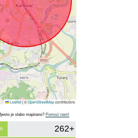
Leaflet
|
©
OpenStreetMap
contributors
Mjesto je slabo mapirano?
Pomozi nam!
262+
A