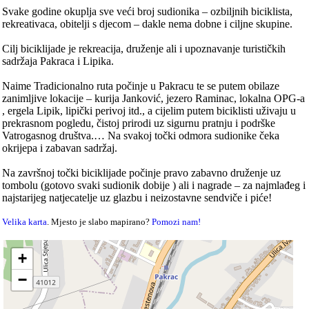
Svake godine okuplja sve veći broj sudionika – ozbiljnih biciklista,
rekreativaca, obitelji s djecom – dakle nema dobne i ciljne skupine.
Cilj biciklijade je rekreacija, druženje ali i upoznavanje turističkih
sadržaja Pakraca i Lipika.
Naime Tradicionalno ruta počinje u Pakracu te se putem obilaze
zanimljive lokacije – kurija Janković, jezero Raminac, lokalna OPG-a
, ergela Lipik, lipički perivoj itd., a cijelim putem biciklisti uživaju u
prekrasnom pogledu, čistoj prirodi uz sigurnu pratnju i podrške
Vatrogasnog društva.… Na svakoj točki odmora sudionike čeka
okrijepa i zabavan sadržaj.
Na završnoj točki biciklijade počinje pravo zabavno druženje uz
tombolu (gotovo svaki sudionik dobije ) ali i nagrade – za najmlađeg i
najstarijeg natjecatelje uz glazbu i neizostavne sendviče i piće!
Velika karta
. Mjesto je slabo mapirano?
Pomozi nam!
+
−