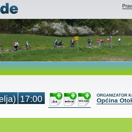
Pra
ORGANIZATOR Ko
elja)
17:00
Općina Oto