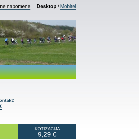
vne napomene
Desktop
/
Mobitel
ntakt:
k
KOTIZACIJA
9,29
€