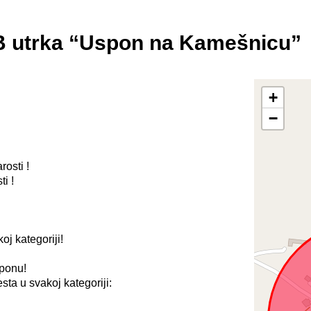
B utrka “Uspon na Kamešnicu”
+
−
osti !
i !
oj kategoriji!
sponu!
ta u svakoj kategoriji: