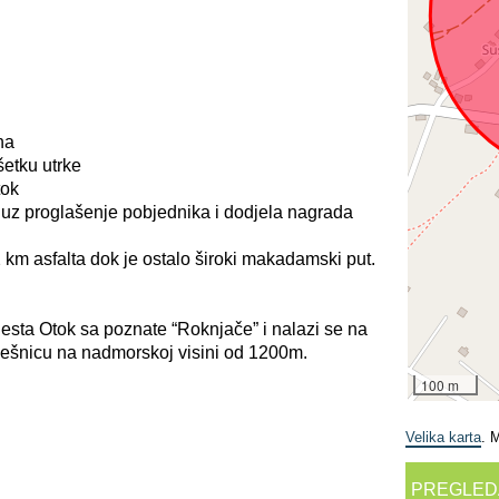
na
šetku utrke
tok
” uz proglašenje pobjednika i dodjela nagrada
 km asfalta dok je ostalo široki makadamski put.
jesta Otok sa poznate “Roknjače” i nalazi se na
mešnicu na nadmorskoj visini od 1200m.
100 m
Velika karta
. 
PREGLED