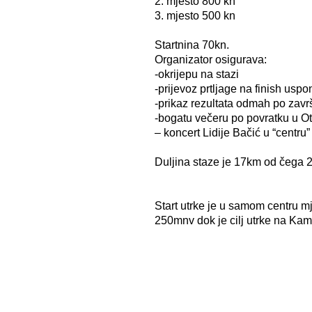
2. mjesto 800 kn
3. mjesto 500 kn
Startnina 70kn.
Organizator osigurava:
-okrijepu na stazi
-prijevoz prtljage na finish uspo
-prikaz rezultata odmah po zavr
-bogatu večeru po povratku u O
– koncert Lidije Bačić u “centru
Duljina staze je 17km od čega 2
Start utrke je u samom centru m
250mnv dok je cilj utrke na Ka