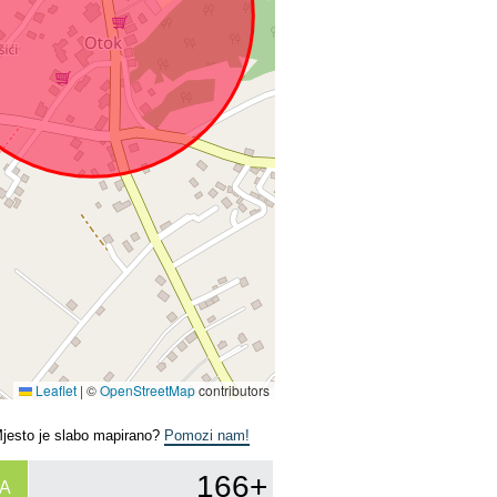
Leaflet
|
©
OpenStreetMap
contributors
Mjesto je slabo mapirano?
Pomozi nam!
166+
A