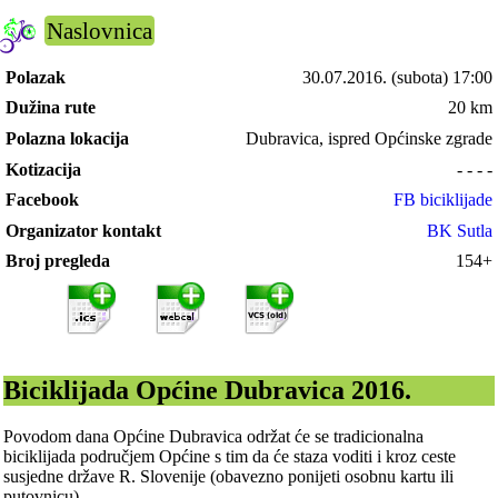
Naslovnica
Polazak
30.07.2016.
(subota) 17:00
Dužina rute
20 km
Polazna lokacija
Dubravica, ispred Općinske zgrade
Kotizacija
- - - -
Facebook
FB biciklijade
Organizator kontakt
BK Sutla
Broj pregleda
154+
Biciklijada Općine Dubravica 2016.
Povodom dana Općine Dubravica održat će se tradicionalna
biciklijada područjem Općine s tim da će staza voditi i kroz ceste
susjedne države R. Slovenije (obavezno ponijeti osobnu kartu ili
putovnicu).