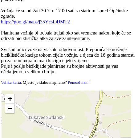
Vožnja će se održati 30.7. u 17.00 sati sa startom ispred Općinske
zgrade.
https://goo.gl/maps/j35YcsL4JMT2
Planirana vožnja bi trebala trajati oko sat vremena nakon koje će se
održati biciklistička alka za sve zainteresirane.
Svi sudionici voze na vlastitu odgovornost. Preporuća se nošenje
biciklističke kacige tokom cijele vožnje, a djeca do 16 godina starosti
po zakonu moraju imati kacigu cijelo vrijeme.
Prije i poslje biciklijade planirane su brojne aktivnosti pa vas
očekujemo u velikom broju.
Velika karta
. Mjesto je slabo mapirano?
Pomozi nam!
+
−