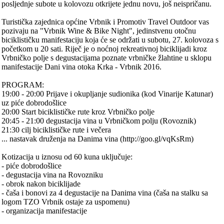
posljednje subote u kolovozu otkrijete jednu novu, još neispričanu.
Turistička zajednica općine Vrbnik i Promotiv Travel Outdoor vas
pozivaju na "Vrbnik Wine & Bike Night", jedinstvenu otočnu
biciklističku manifestaciju koja će se održati u subotu, 27. kolovoza s
početkom u 20 sati. Riječ je o noćnoj rekreativnoj biciklijadi kroz
Vrbničko polje s degustacijama poznate vrbničke žlahtine u sklopu
manifestacije Dani vina otoka Krka - Vrbnik 2016.
PROGRAM:
19:00 - 20:00 Prijave i okupljanje sudionika (kod Vinarije Katunar)
uz piće dobrodošlice
20:00 Start biciklističke rute kroz Vrbničko polje
20:45 - 21:00 degustacija vina u Vrbničkom polju (Rovoznik)
21:30 cilj biciklističke rute i večera
... nastavak druženja na Danima vina (http://goo.gl/vqKsRm)
Kotizacija u iznosu od 60 kuna uključuje:
- piće dobrodošlice
- degustacija vina na Rovozniku
- obrok nakon biciklijade
- čaša i bonovi za 4 degustacije na Danima vina (čaša na stalku sa
logom TZO Vrbnik ostaje za uspomenu)
- organizacija manifestacije