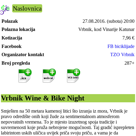
Naslovnica
Polazak
27.08.2016.
(subota) 20:00
Polazna lokacija
Vrbnik, kod Vinarije Katunar
Kotizacija
7,96
€
Facebook
FB biciklijade
Organizator kontakt
TZO Vrbnik
Broj pregleda
287+
Vrbnik Wine & Bike Night
Smješten na 50 metara kamenoj litici što izranja iz mora, Vrbnik je
pravo odredište onih koji žude za sentimentalnom atmosferom
nepovratnih vremena. To je mjesto izuzetnog spoja tradicije i
suvremenosti koje pruža nebrojene mogućnosti. Taj gradić isprepleten
labirintom uskih uličica uvijek priča svoju priču, a vama je da