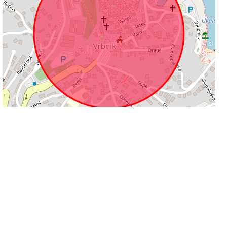
100 m
Leaflet
|
©
OpenStreetMap
contributors