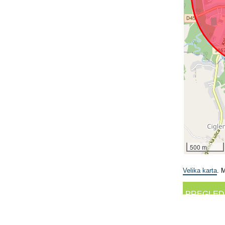
500 m
Velika karta
. 
PREGLED
facebook.com/groups/214958811854245...