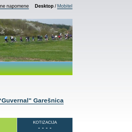
vne napomene
Desktop
/
Mobitel
 “Guvernal" Garešnica
KOTIZACIJA
- - - -