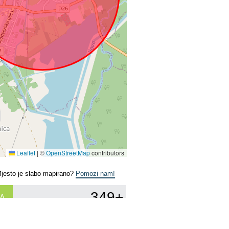
Leaflet
|
©
OpenStreetMap
contributors
Mjesto je slabo mapirano?
Pomozi nam!
349+
A