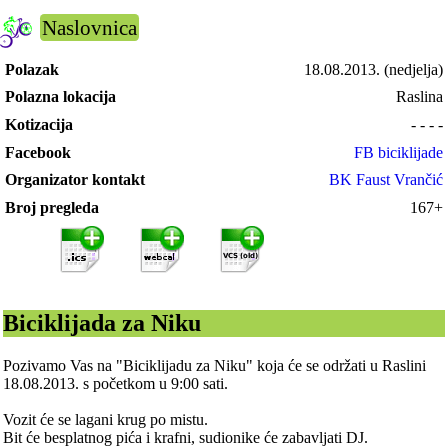
Naslovnica
Polazak
18.08.2013.
(nedjelja)
Polazna lokacija
Raslina
Kotizacija
- - - -
Facebook
FB biciklijade
Organizator kontakt
BK Faust Vrančić
Broj pregleda
167+
Biciklijada za Niku
Pozivamo Vas na "Biciklijadu za Niku" koja će se održati u Raslini
18.08.2013. s početkom u 9:00 sati.
Vozit će se lagani krug po mistu.
Bit će besplatnog pića i krafni, sudionike će zabavljati DJ.