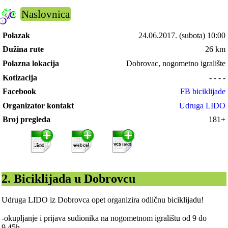
Naslovnica
Polazak
24.06.2017.
(subota) 10:00
Dužina rute
26 km
Polazna lokacija
Dobrovac, nogometno igralište
Kotizacija
- - - -
Facebook
FB biciklijade
Organizator kontakt
Udruga LIDO
Broj pregleda
181+
2. Biciklijada u Dobrovcu
Udruga LIDO iz Dobrovca opet organizira odličnu biciklijadu!
-okupljanje i prijava sudionika na nogometnom igralištu od 9 do
9.45h