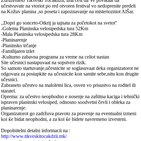
Združenieto Tikveški Točakdžii, ima čest da Ve povikaat da
učestvuvate na vtoriot po red otvoren festival vo nedoprenite predeli
na Kožuv planina ,so poseta i zapoznavanje na misteriozniot AlŠar.
,,Dopri go sonceto-Otkrij ja tajnata za početokot na svetot''
-Golema Planinska velosipedska tura 52Km
-Mala Planinska velosipedska tura 28Km
-Planinarenje
-Planinsko trčanje
-Familijaren izlet
-Kulturno zabavna programa za vreme na celiot nastan
Site učesnici nastapuvaat na sopstven rizik.
So samoto startuvanje,učesnicite se soglasuvaat deka organizatorot ne
odgovara za postapkite na učesnicite kon samite sebe,nitu kon drugite
učesnici.
Zabraneto učestvo na maloletni lica, osven vo prisustvo na roditel ili
staratel.
Oprema: za učestvo neophodno e nosenje na zaštitna kaciga i tehnički
ispraven planinski velosiped, odnosno soodvetni čevli i obleka za
planinarenje.
Organizatorot go zadržuva pravoto za pravenje na eventualni izmeni
koi ќe bidat neophodni, a za koi ќe bidete navremeno izvesteni.
Dopolnitelni detalni informacii na :
http://www.tikveskitocakdzii.mk/