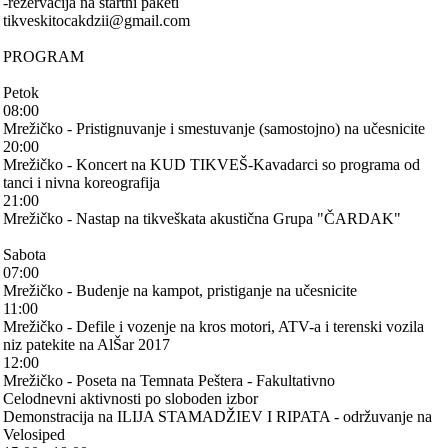
-rezervacija na startni paketi
tikveskitocakdzii@gmail.com
PROGRAM
Petok
08:00
Mrežičko - Pristignuvanje i smestuvanje (samostojno) na učesnicite
20:00
Mrežičko - Koncert na KUD TIKVEŠ-Kavadarci so programa od
tanci i nivna koreografija
21:00
Mrežičko - Nastap na tikveškata akustična Grupa "ČARDAK"
Sabota
07:00
Mrežičko - Budenje na kampot, pristiganje na učesnicite
11:00
Mrežičko - Defile i vozenje na kros motori, ATV-a i terenski vozila
niz patekite na AlŠar 2017
12:00
Mrežičko - Poseta na Temnata Peštera - Fakultativno
Celodnevni aktivnosti po sloboden izbor
Demonstracija na ILIJA STAMADŽIEV I RIPATA - održuvanje na
Velosiped