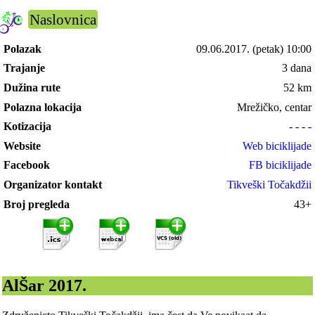
Naslovnica
Polazak
09.06.2017.
(petak) 10:00
Trajanje
3 dana
Dužina rute
52 km
Polazna lokacija
Mrežičko, centar
Kotizacija
- - - -
Website
Web biciklijade
Facebook
FB biciklijade
Organizator kontakt
Tikveški Točakdžii
Broj pregleda
43+
AlŠar 2017.