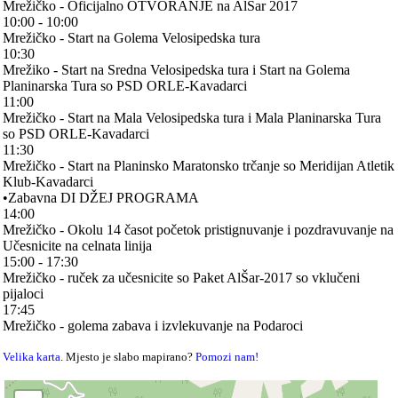
Mrežičko - Oficijalno OTVORANJE na AlŠar 2017
10:00 - 10:00
Mrežičko - Start na Golema Velosipedska tura
10:30
Mrežiko - Start na Sredna Velosipedska tura i Start na Golema
Planinarska Tura so PSD ORLE-Kavadarci
11:00
Mrežičko - Start na Mala Velosipedska tura i Mala Planinarska Tura
so PSD ORLE-Kavadarci
11:30
Mrežičko - Start na Planinsko Maratonsko trčanje so Meridijan Atletik
Klub-Kavadarci
•Zabavna DI DŽEJ PROGRAMA
14:00
Mrežičko - Okolu 14 časot početok pristignuvanje i pozdravuvanje na
Učesnicite na celnata linija
15:00 - 17:30
Mrežičko - ruček za učesnicite so Paket AlŠar-2017 so vklučeni
pijaloci
17:45
Mrežičko - golema zabava i izvlekuvanje na Podaroci
Velika karta
. Mjesto je slabo mapirano?
Pomozi nam!