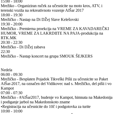
15:00 - 18:00
Mrežiko - Organiziran ruček za učesnicite na moto kros, ATV, i
terenski vozila na rekreativnoto vozenje AlŠar 2017
18:00 - 19:30
Mrežičko - Nastap na Di DŽej Slave Kelešovski
19:30 - 20:00
Mrežičko - Premierna proekcija na VREME ZA KAVADAREČKI
HUMOR, VREME ZA LAKRDIITE NA PAJA-produkcija na
RTK.MK
20:30 - 22:30
Mrežičko - Di DŽej zabava
22:30
Mrežičko - Nastap koncert na grupa SMOUK ŠEJKERS
Nedela
06:00 - 09:30
Mrežičko - Besplaten Pojadok Tikveški Pišii za učesnicite so Paket
AlŠar-2017, na označen del Vidikovec nad s. Mrežičko, del pišii i vo
Kampot
07:00 - 07:30
Mrežičko - #AlŠar2017, budenje vo Kampot, himnata na Makedonija
i podiganje jarbol na Makedonskoto zname
•Registracija na učesnicite do 10č i podgotovka za turite
10:00 - 10:00