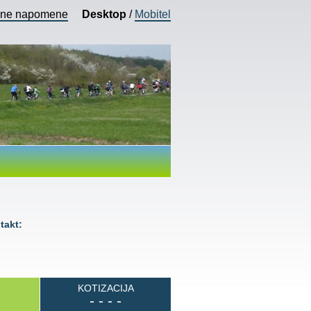
vne napomene
Desktop
/
Mobitel
akt:
KOTIZACIJA
- - - -