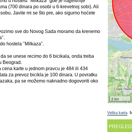
 u hostelu "Milkaza" gde je najjeftinije
ma (700 dinara po osobi u 6-krevetnoj sobi). Ali
obu. Javite mi se što pre, ako sigurno hoćete
a vozimo sve do Novog Sada moramo da krenemo
a".
 do hostela "Milkaza".
da se unese recimo do 6 bicikala, onda treba
cu Beograd.
a cena karte u jednom pravcu je 484 ili 434
plata za prevoz bicikla je 100 dinara. U povratku
lazaka, pa se možemo naknadno dogovoriti oko
2 km
Velika karta
. 
PREGLED