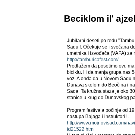
Beciklom il' ajz
Jubilarni deseti po redu "Tamb
Sadu !. Očekuje se i svečana do
umetnika i izvođača (VAFA) za na
http://tamburicafest.com/
Predlažem da posetimo ovu mani
biciklu. Ili da manja grupa nas 5
voz. A onda da u Novom Sadu n
Dunava skelom do Beočina i na
Sada. Ta kružna staza je oko 3
stanice u krug do Dunavskog pa
Program festivala počinje od 19
nastupa Bajaga i instruktori !.
http://www.mojnovisad.com/navi
id21522.html