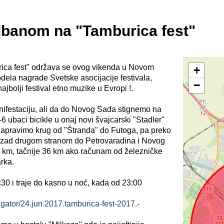
elbanom na "Tamburica fest"
urica fest" održava se ovog vikenda u Novom
+
dela nagrade Svetske asocijacije festivala,
−
jbolji festival etno muzike u Evropi !.
festaciju, ali da do Novog Sada stignemo na
-6 ubaci bicikle u onaj novi švajcarski "Stadler"
apravimo krug od "Štranda" do Futoga, pa preko
zad drugom stranom do Petrovaradina i Novog
0 km, tačnije 36 km ako računam od železničke
rka.
:30 i traje do kasno u noć, kada od 23:00
gator/24.jun.2017.tamburica-fest-2017.-