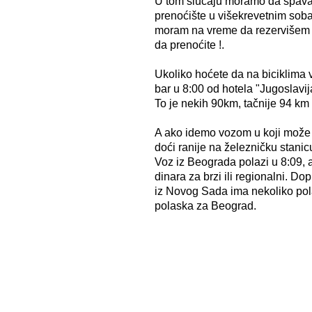
U tom slučaju moramo da spavamo
prenoćište u višekrevetnim soba
moram na vreme da rezervišem s
da prenoćite !.
Ukoliko hoćete da na biciklim
bar u 8:00 od hotela "Jugoslavij
To je nekih 90km, tačnije 94 km
A ako idemo vozom u koji može 
doći ranije na železničku stani
Voz iz Beograda polazi u 8:09, 
dinara za brzi ili regionalni. Do
iz Novog Sada ima nekoliko po
polaska za Beograd.