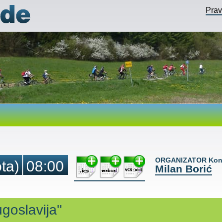
Pra
ORGANIZATOR Kont
ta)
08:00
Milan Borić
ugoslavija"