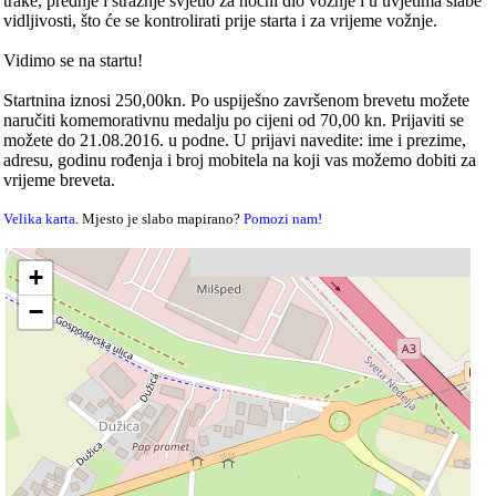
trake, prednje i stražnje svjetlo za noćni dio vožnje i u uvjetima slabe
vidljivosti, što će se kontrolirati prije starta i za vrijeme vožnje.
Vidimo se na startu!
Startnina iznosi 250,00kn. Po uspiješno završenom brevetu možete
naručiti komemorativnu medalju po cijeni od 70,00 kn. Prijaviti se
možete do 21.08.2016. u podne. U prijavi navedite: ime i prezime,
adresu, godinu rođenja i broj mobitela na koji vas možemo dobiti za
vrijeme breveta.
Velika karta
. Mjesto je slabo mapirano?
Pomozi nam!
+
−