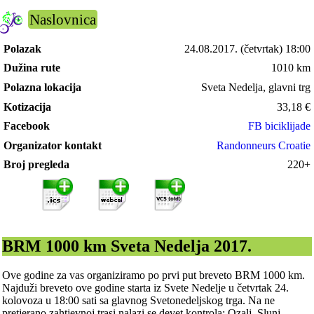
Naslovnica
Polazak
24.08.2017.
(četvrtak) 18:00
Dužina rute
1010 km
Polazna lokacija
Sveta Nedelja, glavni trg
Kotizacija
33,18
€
Facebook
FB biciklijade
Organizator kontakt
Randonneurs Croatie
Broj pregleda
220+
BRM 1000 km Sveta Nedelja 2017.
Ove godine za vas organiziramo po prvi put breveto BRM 1000 km.
Najduži breveto ove godine starta iz Svete Nedelje u četvrtak 24.
kolovoza u 18:00 sati sa glavnog Svetonedeljskog trga. Na ne
pretjerano zahtjevnoj trasi nalazi se devet kontrola: Ozalj, Slunj,