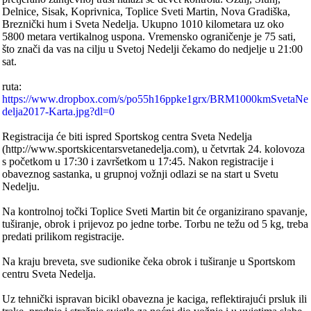
Delnice, Sisak, Koprivnica, Toplice Sveti Martin, Nova Gradiška,
Breznički hum i Sveta Nedelja. Ukupno 1010 kilometara uz oko
5800 metara vertikalnog uspona. Vremensko ograničenje je 75 sati,
što znači da vas na cilju u Svetoj Nedelji čekamo do nedjelje u 21:00
sat.
ruta:
https://www.dropbox.com/s/po55h16ppke1grx/BRM1000kmSvetaNe
delja2017-Karta.jpg?dl=0
Registracija će biti ispred Sportskog centra Sveta Nedelja
(http://www.sportskicentarsvetanedelja.com), u četvrtak 24. kolovoza
s početkom u 17:30 i završetkom u 17:45. Nakon registracije i
obaveznog sastanka, u grupnoj vožnji odlazi se na start u Svetu
Nedelju.
Na kontrolnoj točki Toplice Sveti Martin bit će organizirano spavanje,
tuširanje, obrok i prijevoz po jedne torbe. Torbu ne težu od 5 kg, treba
predati prilikom registracije.
Na kraju breveta, sve sudionike čeka obrok i tuširanje u Sportskom
centru Sveta Nedelja.
Uz tehnički ispravan bicikl obavezna je kaciga, reflektirajući prsluk ili