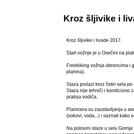
Kroz šljivike i l
Kroz šljivike i livade 2017.
Start vožnje je u Osečini na pla
Freebiking vožnja obroncima i 
planina).
Staza prolazi kroz četiri sela
Staza nije tehniči i kondiciono
pratnja vodiča.
Planirana su zaustavljanja u s
(sokovi, voda...) i saznati kako s
Na polovini staze u selu Gornje