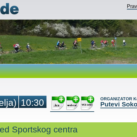
Pra
ORGANIZATOR Ko
elja)
10:30
Putevi Soko
red Sportskog centra