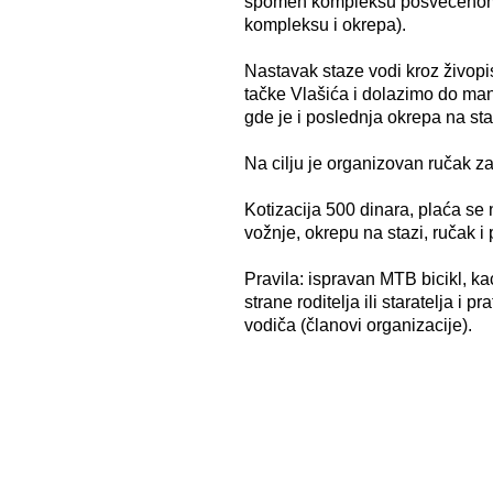
spomen kompleksu posvećenom p
kompleksu i okrepa).
Nastavak staze vodi kroz živopi
tačke Vlašića i dolazimo do man
gde je i poslednja okrepa na sta
Na cilju je organizovan ručak z
Kotizacija 500 dinara, plaća se 
vožnje, okrepu na stazi, ručak i
Pravila: ispravan MTB bicikl, k
strane roditelja ili staratelja i p
vodiča (članovi organizacije).