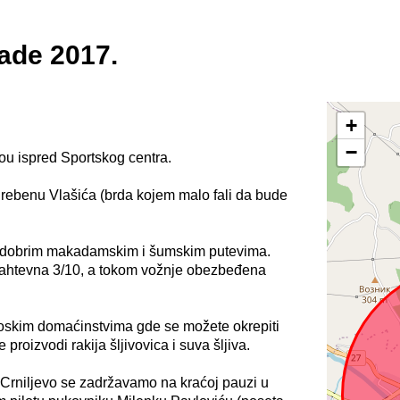
ivade 2017.
+
−
tou ispred Sportskog centra.
grebenu Vlašića (brda kojem malo fali da bude
 po dobrim makadamskim i šumskim putevima.
 zahtevna 3/10, a tokom vožnje obezbeđena
eoskim domaćinstvima gde se možete okrepiti
e proizvodi rakija šljivovica i suva šljiva.
 Crniljevo se zadržavamo na kraćoj pauzi u