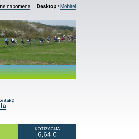
vne napomene
Desktop
/
Mobitel
ntakt:
la
KOTIZACIJA
6,64
€