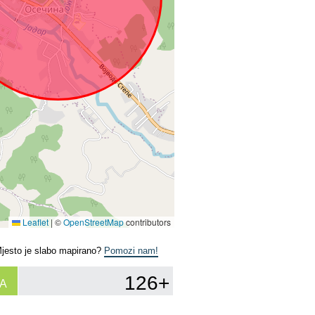
Leaflet
|
©
OpenStreetMap
contributors
Mjesto je slabo mapirano?
Pomozi nam!
126+
A