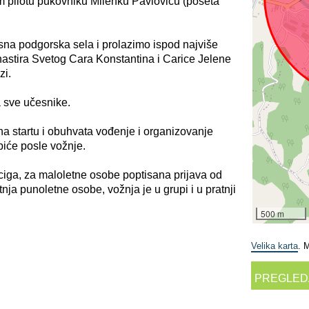
ilotu pukovniku Milenku Pavloviću (poseta
sna podgorska sela i prolazimo ispod najviše
astira Svetog Cara Konstantina i Carice Jelene
zi.
a sve učesnike.
na startu i obuhvata vođenje i organizovanje
 piće posle vožnje.
aciga, za maloletne osobe poptisana prijava od
ratnja punoletne osobe, vožnja je u grupi i u pratnji
500 m
Velika karta
. 
PREGLED