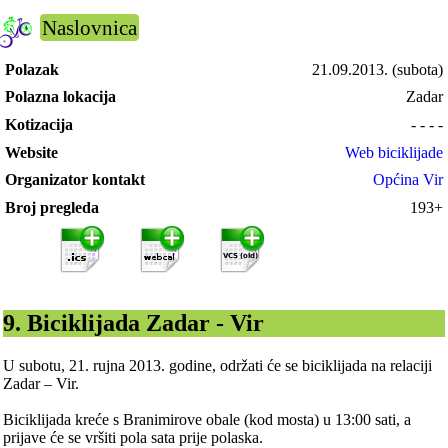
Naslovnica
Polazak
21.09.2013.
(subota)
Polazna lokacija
Zadar
Kotizacija
- - - -
Website
Web biciklijade
Organizator kontakt
Općina Vir
Broj pregleda
193+
9. Biciklijada Zadar - Vir
U subotu, 21. rujna 2013. godine, održati će se biciklijada na relaciji
Zadar – Vir.
Biciklijada kreće s Branimirove obale (kod mosta) u 13:00 sati, a
prijave će se vršiti pola sata prije polaska.