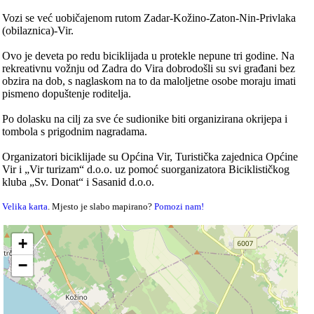
Vozi se već uobičajenom rutom Zadar-Kožino-Zaton-Nin-Privlaka
(obilaznica)-Vir.
Ovo je deveta po redu biciklijada u protekle nepune tri godine. Na
rekreativnu vožnju od Zadra do Vira dobrodošli su svi građani bez
obzira na dob, s naglaskom na to da maloljetne osobe moraju imati
pismeno dopuštenje roditelja.
Po dolasku na cilj za sve će sudionike biti organizirana okrijepa i
tombola s prigodnim nagradama.
Organizatori biciklijade su Općina Vir, Turistička zajednica Općine
Vir i „Vir turizam“ d.o.o. uz pomoć suorganizatora Biciklističkog
kluba „Sv. Donat“ i Sasanid d.o.o.
Velika karta
. Mjesto je slabo mapirano?
Pomozi nam!
+
−