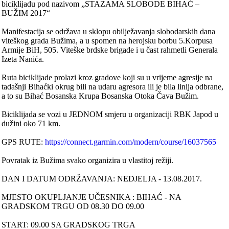
biciklijadu pod nazivom „STAZAMA SLOBODE BIHAĆ –
BUŽIM 2017“
Manifestacija se održava u sklopu obilježavanja slobodarskih dana
viteškog grada Bužima, a u spomen na herojsku borbu 5.Korpusa
Armije BiH, 505. Viteške brdske brigade i u čast rahmetli Generala
Izeta Nanića.
Ruta biciklijade prolazi kroz gradove koji su u vrijeme agresije na
tadašnji Bihaćki okrug bili na udaru agresora ili je bila linija odbrane,
a to su Bihać Bosanska Krupa Bosanska Otoka Čava Bužim.
Biciklijada se vozi u JEDNOM smjeru u organizaciji RBK Japod u
dužini oko 71 km.
GPS RUTE:
https://connect.garmin.com/modern/course/16037565
Povratak iz Bužima svako organizira u vlastitoj režiji.
DAN I DATUM ODRŽAVANJA: NEDJELJA - 13.08.2017.
MJESTO OKUPLJANJE UČESNIKA : BIHAĆ - NA
GRADSKOM TRGU OD 08.30 DO 09.00
START: 09.00 SA GRADSKOG TRGA