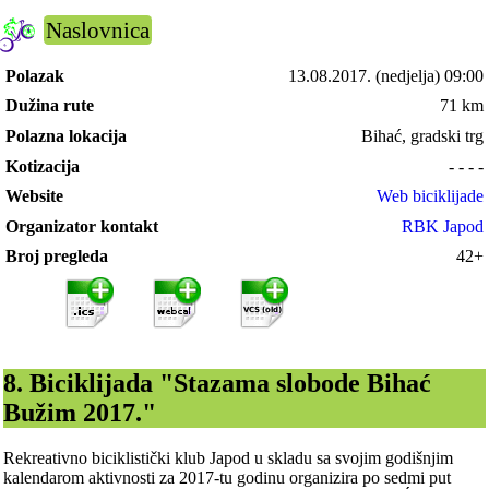
Naslovnica
Polazak
13.08.2017.
(nedjelja) 09:00
Dužina rute
71 km
Polazna lokacija
Bihać, gradski trg
Kotizacija
- - - -
Website
Web biciklijade
Organizator kontakt
RBK Japod
Broj pregleda
42+
8. Biciklijada "Stazama slobode Bihać
Bužim 2017."
Rekreativno biciklistički klub Japod u skladu sa svojim godišnjim
kalendarom aktivnosti za 2017-tu godinu organizira po sedmi put