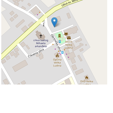
50 m
Leaflet
|
©
OpenStreetMap
contributors
Informacije na stranicama su podložne promjeni i ne odgovaramo za njihovu