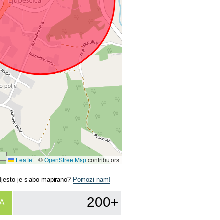
Leaflet
|
©
OpenStreetMap
contributors
Mjesto je slabo mapirano?
Pomozi nam!
200+
A