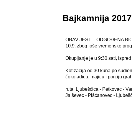
Bajkamnija 201
OBAVIJEST – ODGOĐENA BICIKLI
10.9. zbog loše vremenske pro
Okupljanje je u 9:30 sati, ispre
Kotizacija od 30 kuna po sudioni
čokoladicu, majicu i porciju grah
ruta: Ljubešćica - Petkovac - Var
Jalševec - Pišćanovec - Ljubeš