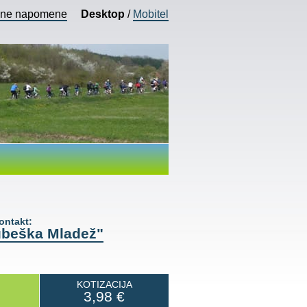
vne napomene
Desktop
/
Mobitel
ntakt:
ubeška Mladež"
KOTIZACIJA
3,98
€