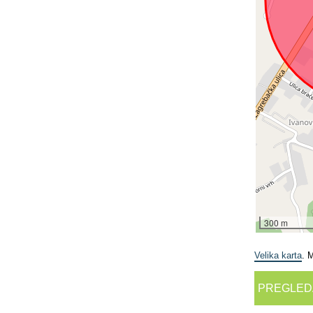
300 m
Velika karta
. 
PREGLED