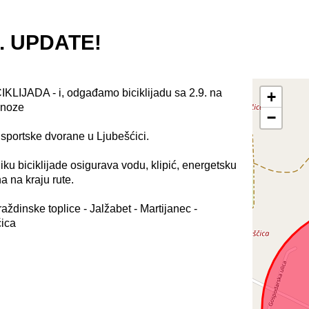
7. UPDATE!
JADA - i, odgađamo biciklijadu sa 2.9. na
+
gnoze
−
d sportske dvorane u Ljubešćici.
ku biciklijade osigurava vodu, klipić, energetsku
a na kraju rute.
aždinske toplice - Jalžabet - Martijanec -
ćica