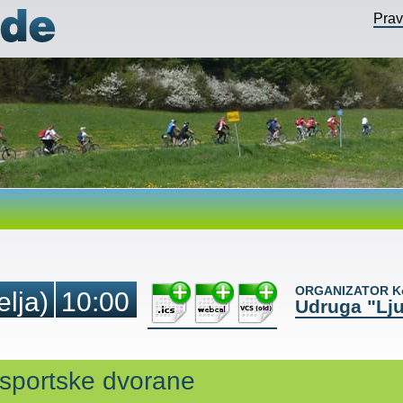
Pra
ORGANIZATOR Ko
elja)
10:00
Udruga "Lj
 sportske dvorane