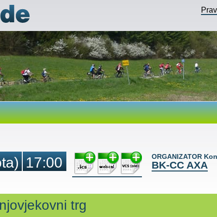
Pra
ORGANIZATOR Kont
ta)
17:00
BK-CC AXA
njovjekovni trg