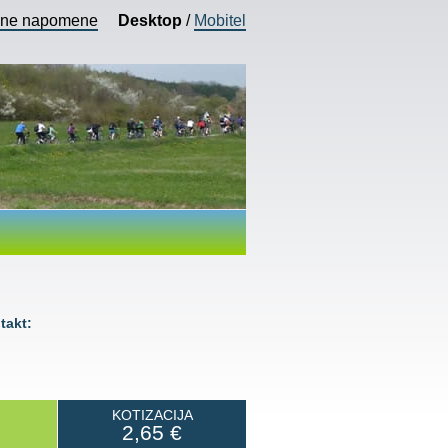
vne napomene
Desktop
/
Mobitel
akt:
KOTIZACIJA
2,65
€