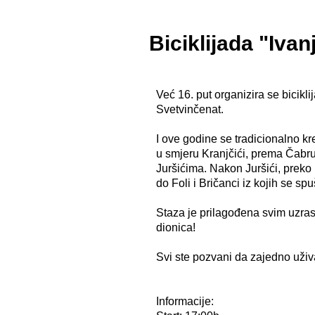
Biciklijada "Ivan
Već 16. put organizira se bicik
Svetvinčenat.
I ove godine se tradicionalno k
u smjeru Kranjčići, prema Čabru
Juršićima. Nakon Juršići, preko 
do Foli i Bričanci iz kojih se s
Staza je prilagođena svim uzras
dionica!
Svi ste pozvani da zajedno uži
Informacije: