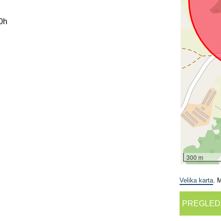
00h
300 m
Velika karta
. 
PREGLED