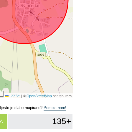
Leaflet
|
©
OpenStreetMap
contributors
Mjesto je slabo mapirano?
Pomozi nam!
135+
A