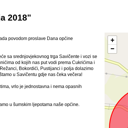
ja 2018"
lijada povodom proslave Dana općine
+
−
reće sa srednjovjekovnog trga Savičente i vozi se
nićima od kojih nas put vodi prema Cukrićima i
Režanci, Bokordići, Pustijanci i polja dolazimo
puštamo u Savičentu gdje nas čeka večera!
tima, vrlo je jednostavna i nema opasnih
vamo u šumskim ljepotama naše općine.