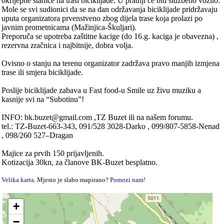
okrijepne stanice na trasi biciklijade. U pratnji će biti službeno vozilo.
Mole se svi sudionici da se na dan održavanja biciklijade pridržavaju
uputa organizatora prvenstveno zbog dijela trase koja prolazi po
javnim prometnicama (Mažinjica-Škuljari).
Preporuča se upotreba zaštitne kacige (do 16.g. kaciga je obavezna) ,
rezervna zračnica i najbitnije, dobra volja.
Ovisno o stanju na terenu organizator zadržava pravo manjih izmjena
trase ili smjera biciklijade.
Poslije biciklijade zabava u Fast food-u Smile uz živu muziku a
kasnije svi na “Subotinu”!
INFO: bk.buzet@gmail.com ,TZ Buzet ili na našem forumu.
tel.: TZ-Buzet-663-343, 091/528 3028-Darko , 099/807-5858-Nenad
, 098/260 527–Dragan
Majice za prvih 150 prijavljenih.
Kotizacija 30kn, za članove BK-Buzet besplatno.
Velika karta
. Mjesto je slabo mapirano?
Pomozi nam!
+
−