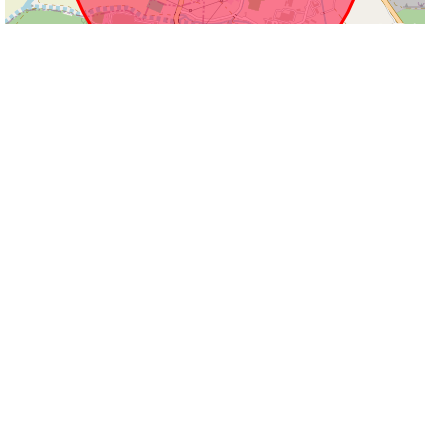
500 m
Leaflet
|
©
OpenStreetMap
contributors
Informacije na stranicama su podložne promjeni i ne odgovaramo za njihovu
točnost.