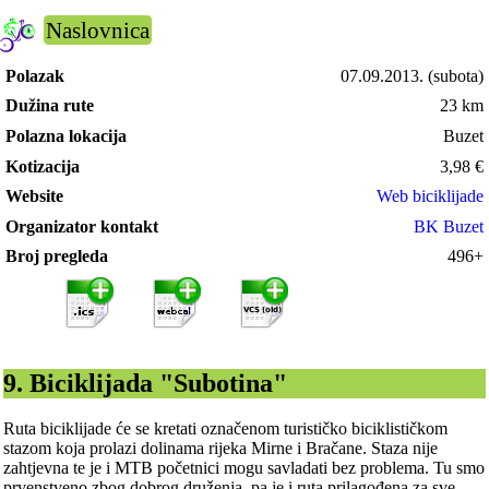
Naslovnica
Polazak
07.09.2013.
(subota)
Dužina rute
23 km
Polazna lokacija
Buzet
Kotizacija
3,98
€
Website
Web biciklijade
Organizator kontakt
BK Buzet
Broj pregleda
496+
9. Biciklijada "Subotina"
Ruta biciklijade će se kretati označenom turističko biciklističkom
stazom koja prolazi dolinama rijeka Mirne i Bračane. Staza nije
zahtjevna te je i MTB početnici mogu savladati bez problema. Tu smo
prvenstveno zbog dobrog druženja, pa je i ruta prilagođena za sve