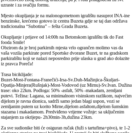
uzraste i za svačiju formu.
Mjesto okupljanja je na malonogometnom igralištu nasuprot INA-ine
benzinske, krećemo gotovo iz centra Buzeta gdje se taj dan održava
tradicionalna “Subotina” – fešta Grada Buzeta.
Okupljanje i prijave od 14:00h na Betonskom igralištu tik do Fast
fooda Smile!
Obzirom da je broj parkirnih mjesta vrlo ogrančen molimo vas da
vaša vozila parkirate pored Sportske dvorane Buzet, te na gradskom
parkiralištu koji se nalazi neposredno prije ulaska u grad ako dolazite
iz pravca Poreča!
Trasa biciklijade:
Buzet-Most-Fontana-Franečići-Irsa-Sv.Duh-Mažinjica-Škuljari-
Opatija-Minjera(Rušnjak)-Most-Vodovod (uz Mirnu)-Sv.Ivan. Dužina
trase: oko 22km. Podloga: 50% -asfalt, 50% -makadam, zemljani
putevi. Težina: Lagana, sa minimalnom visinskom razlikom, najvećim
dijelom je ravna dionica, sadrži samo jedan blagi uspon, vozi se
zemljanim putem uz korito Mirne,dijelom asfaltom,dijelom šumskim
stazama i makadamom. Predviđeno vrijeme vožnje: sa uključenim
stajanjem za okrijepu- 2h30min-3h,dužina 23km.
Za sve sudionike biti će osiguran ručak (fuži s tartufima+pivo), te 1-2