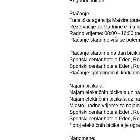
Prigodni poklon
Plačanje:
Turistička agencija Maistra (pu
Rezervacije za startnine e-mail
Radno vrijeme: 08:00 - 16:00 (p
Plaćanje startnine vrši se pute
Plaćanje startnine na dan bicikli
Sportski centar hotela Eden, Rov
Sportski centar hotela Eden, Rov
Plaćanje: gotovinom ili karticom
Najam bicikala:
Najam električnih bicikala uz nad
Najam električnih bicikala uz nad
Mjesto i radno vrijeme za najam 
Sportski centar hotela Eden, Rov
Sportski centar hotela Eden, Rov
* broj električnih bicikala je ogr
Napomene: