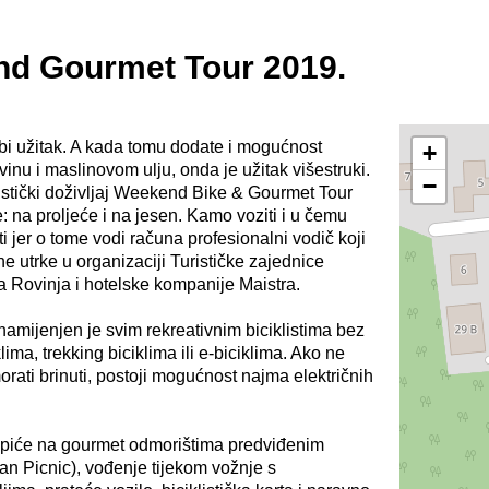
nd Gourmet Tour 2019.
bi užitak. A kada tomu dodate i mogućnost
+
vinu i maslinovom ulju, onda je užitak višestruki.
−
listički doživljaj Weekend Bike & Gourmet Tour
: na proljeće i na jesen. Kamo voziti i u čemu
i jer o tome vodi računa profesionalni vodič koji
ne utrke u organizaciji Turističke zajednice
 Rovinja i hotelske kompanije Maistra.
mijenjen je svim rekreativnim biciklistima bez
ima, trekking biciklima ili e-biciklima. Ako ne
rati brinuti, postoji mogućnost najma električnih
 i piće na gourmet odmorištima predviđenim
ian Picnic), vođenje tijekom vožnje s