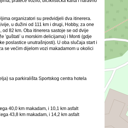
jima, prateće vozilo, biciklistička karta i naravno
ljima organizatori su predvidjeli dva itinerera.
jivije, u dužini od 111 km i drugi, Hobby, za one
, od 82 km. Oba itinerera sastoje se od dvije
e 'guštati' u morskim delicijama) i Monti (gdje
 poslastice unutrašnjosti). U oba slučaja start i
taza se većim dijelom vozi makadamom u okolici
jelja) sa parkirališta Sportskog centra hotela
čega 40,0 km makadam, i 10,1 km asfalt
čega 43,8 km makadam, i 14,2 km asfalt