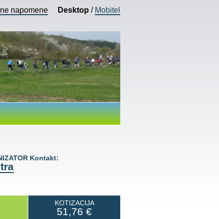
vne napomene
Desktop
/
Mobitel
IZATOR Kontakt:
tra
KOTIZACIJA
51,76
€