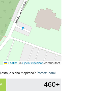
Leaflet
|
©
OpenStreetMap
contributors
Mjesto je slabo mapirano?
Pomozi nam!
460+
A