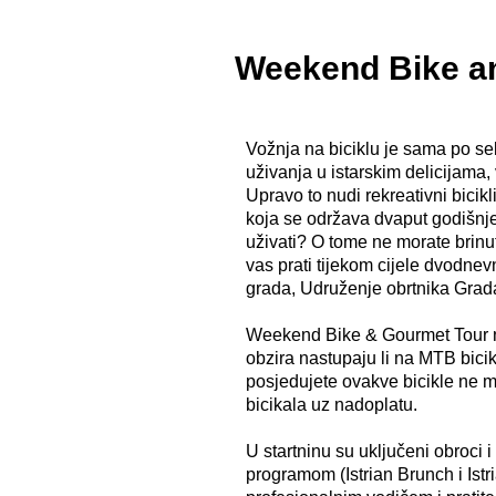
Weekend Bike a
Vožnja na biciklu je sama po se
uživanja u istarskim delicijama, 
Upravo to nudi rekreativni bicik
koja se održava dvaput godišnje
uživati? O tome ne morate brinut
vas prati tijekom cijele dvodnev
grada, Udruženje obrtnika Grada
Weekend Bike & Gourmet Tour na
obzira nastupaju li na MTB bicikl
posjedujete ovakve bicikle ne mo
bicikala uz nadoplatu.
U startninu su uključeni obroci
programom (Istrian Brunch i Istr