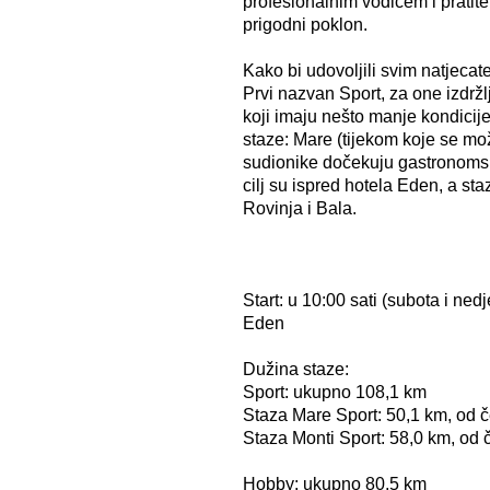
profesionalnim vodičem i pratitel
prigodni poklon.
Kako bi udovoljili svim natjecate
Prvi nazvan Sport, za one izdržl
koji imaju nešto manje kondicije
staze: Mare (tijekom koje se mož
sudionike dočekuju gastronomske
cilj su ispred hotela Eden, a s
Rovinja i Bala.
Start: u 10:00 sati (subota i ned
Eden
Dužina staze:
Sport: ukupno 108,1 km
Staza Mare Sport: 50,1 km, od 
Staza Monti Sport: 58,0 km, od 
Hobby: ukupno 80,5 km