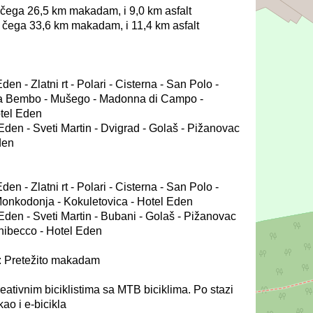
čega 26,5 km makadam, i 9,0 km asfalt
 čega 33,6 km makadam, i 11,4 km asfalt
n - Zlatni rt - Polari - Cisterna - San Polo -
zia Bembo - Mušego - Madonna di Campo -
tel Eden
Eden - Sveti Martin - Dvigrad - Golaš - Pižanovac
den
n - Zlatni rt - Polari - Cisterna - San Polo -
onkodonja - Kokuletovica - Hotel Eden
Eden - Sveti Martin - Bubani - Golaš - Pižanovac
rnibecco - Hotel Eden
: Pretežito makadam
ativnim biciklistima sa MTB biciklima. Po stazi
kao i e-bicikla