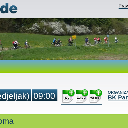
Pra
ORGANIZA
djeljak)
09:00
BK Pa
Doma