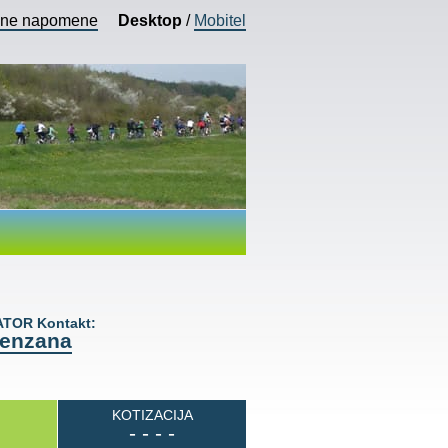
vne napomene
Desktop
/
Mobitel
TOR Kontakt:
renzana
KOTIZACIJA
- - - -