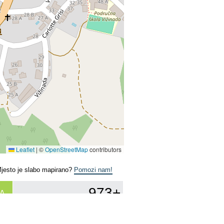
Leaflet
|
©
OpenStreetMap
contributors
Mjesto je slabo mapirano?
Pomozi nam!
973+
A