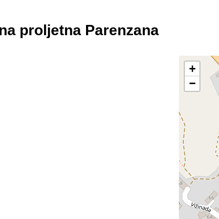
vna proljetna Parenzana
+
−