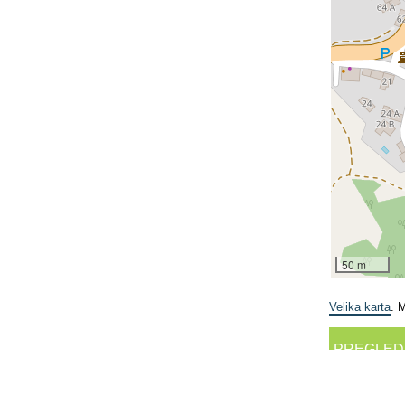
50 m
Velika karta
. 
PREGLED
facebook.com/events/203773523797477...