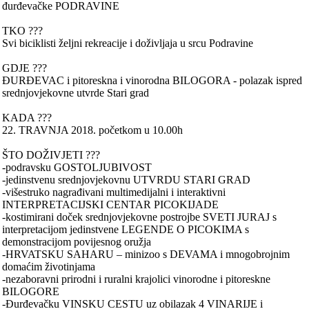
đurđevačke PODRAVINE
TKO ???
Svi biciklisti željni rekreacije i doživljaja u srcu Podravine
GDJE ???
ĐURĐEVAC i pitoreskna i vinorodna BILOGORA - polazak ispred
srednjovjekovne utvrde Stari grad
KADA ???
22. TRAVNJA 2018. početkom u 10.00h
ŠTO DOŽIVJETI ???
-podravsku GOSTOLJUBIVOST
-jedinstvenu srednjovjekovnu UTVRDU STARI GRAD
-višestruko nagrađivani multimedijalni i interaktivni
INTERPRETACIJSKI CENTAR PICOKIJADE
-kostimirani doček srednjovjekovne postrojbe SVETI JURAJ s
interpretacijom jedinstvene LEGENDE O PICOKIMA s
demonstracijom povijesnog oružja
-HRVATSKU SAHARU – minizoo s DEVAMA i mnogobrojnim
domaćim životinjama
-nezaboravni prirodni i ruralni krajolici vinorodne i pitoreskne
BILOGORE
-Đurđevačku VINSKU CESTU uz obilazak 4 VINARIJE i