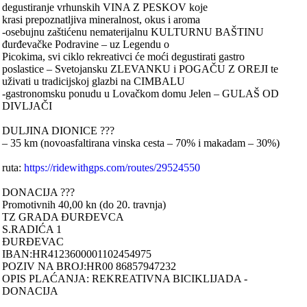
degustiranje vrhunskih VINA Z PESKOV koje
krasi prepoznatljiva mineralnost, okus i aroma
-osebujnu zaštićenu nematerijalnu KULTURNU BAŠTINU
đurđevačke Podravine – uz Legendu o
Picokima, svi ciklo rekreativci će moći degustirati gastro
poslastice – Svetojansku ZLEVANKU i POGAČU Z OREJI te
uživati u tradicijskoj glazbi na CIMBALU
-gastronomsku ponudu u Lovačkom domu Jelen – GULAŠ OD
DIVLJAČI
DULJINA DIONICE ???
– 35 km (novoasfaltirana vinska cesta – 70% i makadam – 30%)
ruta:
https://ridewithgps.com/routes/29524550
DONACIJA ???
Promotivnih 40,00 kn (do 20. travnja)
TZ GRADA ĐURĐEVCA
S.RADIĆA 1
ĐURĐEVAC
IBAN:HR4123600001102454975
POZIV NA BROJ:HR00 86857947232
OPIS PLAĆANJA: REKREATIVNA BICIKLIJADA -
DONACIJA