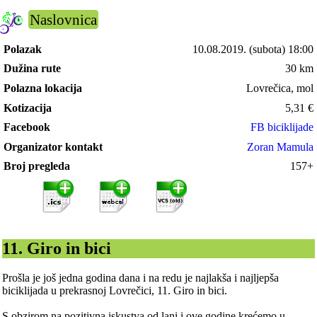
Naslovnica
Polazak
10.08.2019.
(subota) 18:00
Dužina rute
30 km
Polazna lokacija
Lovrečica, mol
Kotizacija
5,31
€
Facebook
FB biciklijade
Organizator kontakt
Zoran Mamula
Broj pregleda
157+
11. Giro in bici
Prošla je još jedna godina dana i na redu je najlakša i najljepša
biciklijada u prekrasnoj Lovrečici, 11. Giro in bici.
S obzirom na pozitivna iskustva od lani i ove godine krećemo u