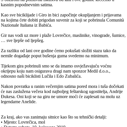
kasnim popodnevnim satima.
Kao sve biciklijade i Giro in bici započinje okupljanjem i prijavama
na kojima ćete dobiti prigodan suvenir za koji se pobrinula Comunità
Nazionale Italiana iz Babića.
Gir nas vodi uz more i plaže Lovrečice, maslinike, vinograde, šumice,
… sve ljepše od ljepšeg.
Za razliku od lani ove godine ćemo pokušati složiti stazu tako da
nemile događaje poput bušenja guma svedemo na minimum.
Tijekom gira pobrinuli smo se da imamo osvježavajuću voćnu
okrijepu koju nam osigurava dragi nam sponzor Medil d.o.o.,
odnosno naši biciklisti Lučila i Edo Zubalića.
Nakon povratka u ranim večernjim satima pored mora i tuša dočekati
će nas zaslužena večera kod najboljeg feštarskog ugostitelja, Andrije
Đukesa. Oni koji se na giru ne umore moći će zaplesati na molu uz
legendarne Anelide.
Za kraj, ako vas zanimaju sitnice kao što su tehnički detalji:
• Mjesto: Lovrečica, mol