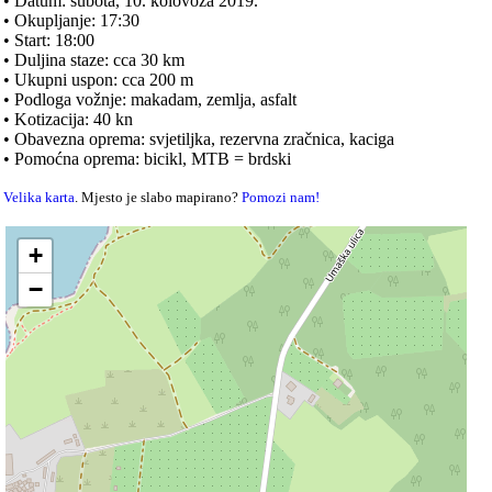
• Datum: subota, 10. kolovoza 2019.
• Okupljanje: 17:30
• Start: 18:00
• Duljina staze: cca 30 km
• Ukupni uspon: cca 200 m
• Podloga vožnje: makadam, zemlja, asfalt
• Kotizacija: 40 kn
• Obavezna oprema: svjetiljka, rezervna zračnica, kaciga
• Pomoćna oprema: bicikl, MTB = brdski
Velika karta
. Mjesto je slabo mapirano?
Pomozi nam!
+
−