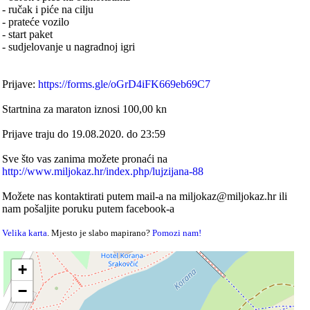
- ručak i piće na cilju
- prateće vozilo
- start paket
- sudjelovanje u nagradnoj igri
Prijave:
https://forms.gle/oGrD4iFK669eb69C7
Startnina za maraton iznosi 100,00 kn
Prijave traju do 19.08.2020. do 23:59
Sve što vas zanima možete pronaći na
http://www.miljokaz.hr/index.php/lujzijana-88
Možete nas kontaktirati putem mail-a na miljokaz@miljokaz.hr ili
nam pošaljite poruku putem facebook-a
Velika karta
. Mjesto je slabo mapirano?
Pomozi nam!
+
−