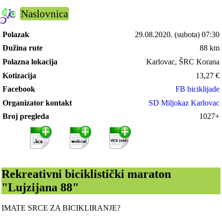
Naslovnica
Polazak
29.08.2020.
(subota) 07:30
Dužina rute
88 km
Polazna lokacija
Karlovac, ŠRC Korana
Kotizacija
13,27
€
Facebook
FB biciklijade
Organizator kontakt
SD Miljokaz Karlovac
Broj pregleda
1027+
Rekreativni biciklistički maraton
"Lujzijana 88"
IMATE SRCE ZA BICIKLIRANJE?