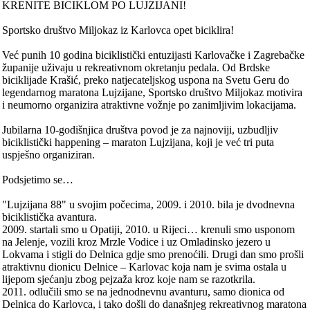
KRENITE BICIKLOM PO LUJZIJANI!
Sportsko društvo Miljokaz iz Karlovca opet biciklira!
Već punih 10 godina biciklistički entuzijasti Karlovačke i Zagrebačke
županije uživaju u rekreativnom okretanju pedala. Od Brdske
biciklijade Krašić, preko natjecateljskog uspona na Svetu Geru do
legendarnog maratona Lujzijane, Sportsko društvo Miljokaz motivira
i neumorno organizira atraktivne vožnje po zanimljivim lokacijama.
Jubilarna 10-godišnjica društva povod je za najnoviji, uzbudljiv
biciklistički happening – maraton Lujzijana, koji je već tri puta
uspješno organiziran.
Podsjetimo se…
"Lujzijana 88" u svojim počecima, 2009. i 2010. bila je dvodnevna
biciklistička avantura.
2009. startali smo u Opatiji, 2010. u Rijeci… krenuli smo usponom
na Jelenje, vozili kroz Mrzle Vodice i uz Omladinsko jezero u
Lokvama i stigli do Delnica gdje smo prenoćili. Drugi dan smo prošli
atraktivnu dionicu Delnice – Karlovac koja nam je svima ostala u
lijepom sjećanju zbog pejzaža kroz koje nam se razotkrila.
2011. odlučili smo se na jednodnevnu avanturu, samo dionica od
Delnica do Karlovca, i tako došli do današnjeg rekreativnog maratona