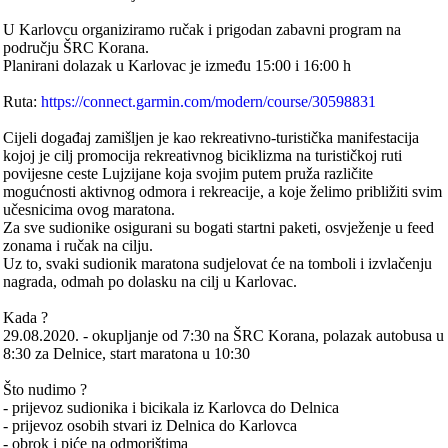
U Karlovcu organiziramo ručak i prigodan zabavni program na
području ŠRC Korana.
Planirani dolazak u Karlovac je između 15:00 i 16:00 h
Ruta:
https://connect.garmin.com/modern/course/30598831
Cijeli događaj zamišljen je kao rekreativno-turistička manifestacija
kojoj je cilj promocija rekreativnog biciklizma na turističkoj ruti
povijesne ceste Lujzijane koja svojim putem pruža različite
mogućnosti aktivnog odmora i rekreacije, a koje želimo približiti svim
učesnicima ovog maratona.
Za sve sudionike osigurani su bogati startni paketi, osvježenje u feed
zonama i ručak na cilju.
Uz to, svaki sudionik maratona sudjelovat će na tomboli i izvlačenju
nagrada, odmah po dolasku na cilj u Karlovac.
Kada ?
29.08.2020. - okupljanje od 7:30 na ŠRC Korana, polazak autobusa u
8:30 za Delnice, start maratona u 10:30
Što nudimo ?
- prijevoz sudionika i bicikala iz Karlovca do Delnica
- prijevoz osobih stvari iz Delnica do Karlovca
- obrok i piće na odmorištima