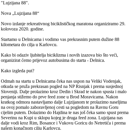
"Lujzijana 88".
Nova „Lujzijana 88“
Novo izdanje rekreativnog biciklističkog maratona organiziramo 29.
kolovoza 2020. godine.
Startamo u Delnicama i vodimo vas prekrasnim putem dužine 88
kilometara do cilja u Karlovcu.
Kako bi odaziv ljubitelja biciklizma i novih izazova bio što veći,
organizirat ćemo prijevoz autobusima do starta - Delnica.
Kako izgleda put?
Odmah na startu u Delnicama čeka nas uspon na Veliki Vodenjak,
otkuda se pruža prekrasan pogled na NP Risnjak i prema susjednoj
Sloveniji. Dalje prolazimo kroz Dedin i Skrad te nakon spusta i malo
penjanja stižemo do prve feed zone u Brod Moravicama. Nakon
kratkog odmora nastavljamo dalje Lujzijanom te prolazimo naseljima
na ovoj pomalo zaboravljenoj cesti sa pogledom na Ravnu Goru
cijelim putem. Dolazimo do Hajdina te nas još čeka samo spust prema
Severinu na Kupi u sklopu kojeg je druga feed zona. Lujzijana nas
dalje vodi kroz Rim, Bosance i Vukovu Goricu do Netretića i prema
našem konačnom cilju Karlovcu.