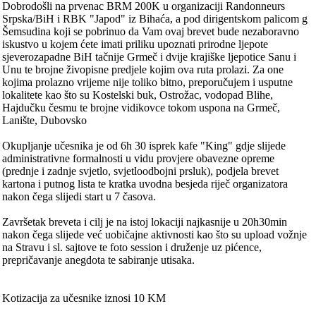
Dobrodošli na prvenac BRM 200K u organizaciji Randonneurs
Srpska/BiH i RBK "Japod" iz Bihaća, a pod dirigentskom palicom g
Šemsudina koji se pobrinuo da Vam ovaj brevet bude nezaboravno
iskustvo u kojem ćete imati priliku upoznati prirodne ljepote
sjeverozapadne BiH tačnije Grmeč i dvije krajiške ljepotice Sanu i
Unu te brojne živopisne predjele kojim ova ruta prolazi. Za one
kojima prolazno vrijeme nije toliko bitno, preporučujem i usputne
lokalitete kao što su Kostelski buk, Ostrožac, vodopad Blihe,
Hajdučku česmu te brojne vidikovce tokom uspona na Grmeč,
Lanište, Dubovsko
Okupljanje učesnika je od 6h 30 isprek kafe "King" gdje slijede
administrativne formalnosti u vidu provjere obavezne opreme
(prednje i zadnje svjetlo, svjetloodbojni prsluk), podjela brevet
kartona i putnog lista te kratka uvodna besjeda riječ organizatora
nakon čega slijedi start u 7 časova.
Završetak breveta i cilj je na istoj lokaciji najkasnije u 20h30min
nakon čega slijede već uobičajne aktivnosti kao što su upload vožnje
na Stravu i sl. sajtove te foto session i druženje uz pićence,
prepričavanje anegdota te sabiranje utisaka.
Kotizacija za učesnike iznosi 10 KM