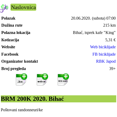
Naslovnica
Polazak
20.06.2020.
(subota) 07:00
Dužina rute
215 km
Polazna lokacija
Bihać, isprek kafe "King"
Kotizacija
5,31
€
Website
Web biciklijade
Facebook
FB biciklijade
Organizator kontakt
RBK Japod
Broj pregleda
39+
BRM 200K 2020. Bihać
Poštovani randonneuri/ke