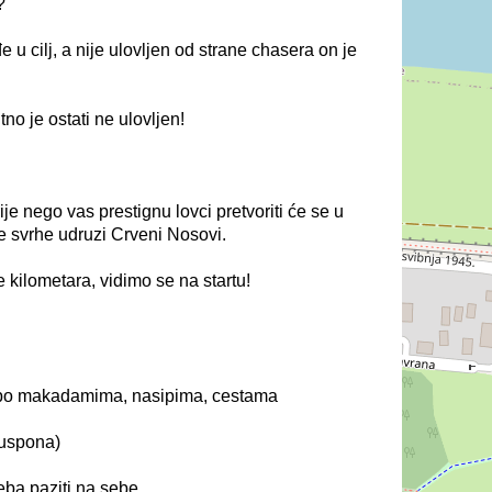
?
e u cilj, a nije ulovljen od strane chasera on je
tno je ostati ne ulovljen!
ije nego vas prestignu lovci pretvoriti će se u
ne svrhe udruzi Crveni Nosovi.
 kilometara, vidimo se na startu!
i po makadamima, nasipima, cestama
 uspona)
reba paziti na sebe