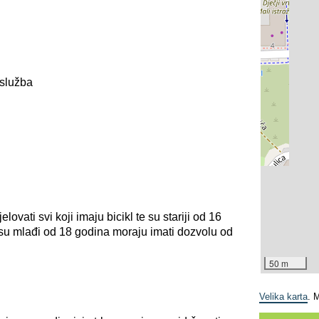
 služba
ati svi koji imaju bicikl te su stariji od 16
i su mlađi od 18 godina moraju imati dozvolu od
50 m
Velika karta
. 