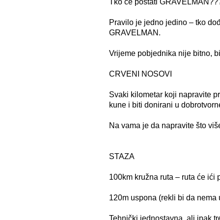
Tko će postati GRAVELMAN??
Pravilo je jedno jedino – tko dođ
GRAVELMAN.
Vrijeme pobjednika nije bitno, bi
CRVENI NOSOVI
Svaki kilometar koji napravite pr
kune i biti donirani u dobrotvor
Na vama je da napravite što više
STAZA
100km kružna ruta – ruta će ić
120m uspona (rekli bi da nema
Tehnički jednostavna, ali ipak t