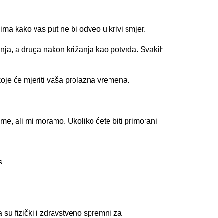
ima kako vas put ne bi odveo u krivi smjer.
žanja, a druga nakon križanja kao potvrda. Svakih
 koje će mjeriti vaša prolazna vremena.
tome, ali mi moramo. Ukoliko ćete biti primorani
:
s
a su fizički i zdravstveno spremni za