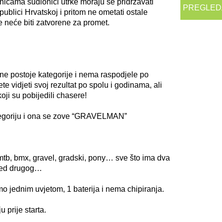
icama sudionici utrke moraju se pridržavati
PREGLED
ublici Hrvatskoj i pritom ne ometati ostale
 neće biti zatvorene za promet.
e postoje kategorije i nema raspodjele po
e vidjeti svoj rezultat po spolu i godinama, ali
oji su pobijedili chasere!
egoriju i ona se zove “GRAVELMAN”
, mtb, bmx, gravel, gradski, pony… sve što ima dva
pred drugog…
 jednim uvjetom, 1 baterija i nema chipiranja.
u prije starta.