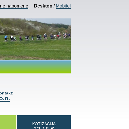
vne napomene
Desktop
/
Mobitel
ntakt:
o.o.
KOTIZACIJA
33,18
€