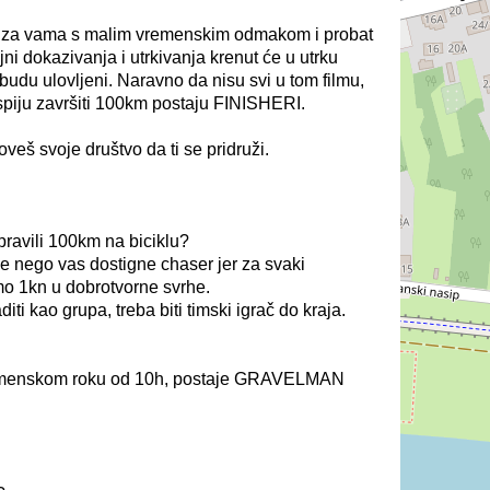
će za vama s malim vremenskim odmakom i probat
eljni dokazivanja i utrkivanja krenut će u utrku
a budu ulovljeni. Naravno da nisu svi u tom filmu,
uspiju završiti 100km postaju FINISHERI.
veš svoje društvo da ti se pridruži.
apravili 100km na biciklu?
ije nego vas dostigne chaser jer za svaki
emo 1kn u dobrotvorne svrhe.
diti kao grupa, treba biti timski igrač do kraja.
vremenskom roku od 10h, postaje GRAVELMAN