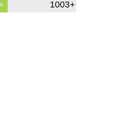
1003+
A