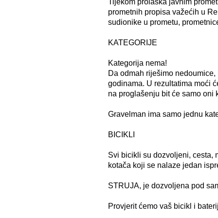
Tijekom prolaska javnim prometn
prometnih propisa važećih u Rep
sudionike u prometu, prometnice
KATEGORIJE
Kategorija nema!
Da odmah riješimo nedoumice, n
godinama. U rezultatima moći ćet
na proglašenju bit će samo oni k
Gravelman ima samo jednu kat
BICIKLI
Svi bicikli su dozvoljeni, cesta
kotača koji se nalaze jedan is
STRUJA, je dozvoljena pod samo
Provjerit ćemo vaš bicikl i baterij