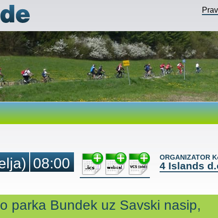
Pra
ORGANIZATOR Ko
elja)
08:00
4 Islands d.
io parka Bundek uz Savski nasip,