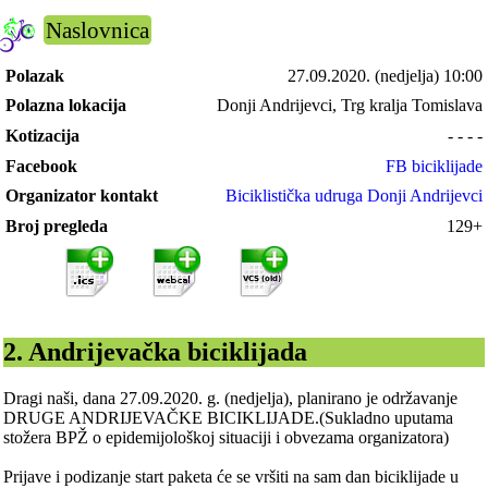
Naslovnica
Polazak
27.09.2020.
(nedjelja) 10:00
Polazna lokacija
Donji Andrijevci, Trg kralja Tomislava
Kotizacija
- - - -
Facebook
FB biciklijade
Organizator kontakt
Biciklistička udruga Donji Andrijevci
Broj pregleda
129+
2. Andrijevačka biciklijada
Dragi naši, dana 27.09.2020. g. (nedjelja), planirano je održavanje
DRUGE ANDRIJEVAČKE BICIKLIJADE.(Sukladno uputama
stožera BPŽ o epidemijološkoj situaciji i obvezama organizatora)
Prijave i podizanje start paketa će se vršiti na sam dan biciklijade u