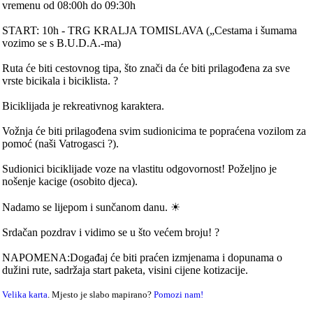
vremenu od 08:00h do 09:30h
START: 10h - TRG KRALJA TOMISLAVA („Cestama i šumama
vozimo se s B.U.D.A.-ma)
Ruta će biti cestovnog tipa, što znači da će biti prilagođena za sve
vrste bicikala i biciklista. ?
Biciklijada je rekreativnog karaktera.
Vožnja će biti prilagođena svim sudionicima te popraćena vozilom za
pomoć (naši Vatrogasci ?).
Sudionici biciklijade voze na vlastitu odgovornost! Poželjno je
nošenje kacige (osobito djeca).
Nadamo se lijepom i sunčanom danu. ☀
Srdačan pozdrav i vidimo se u što većem broju! ?
NAPOMENA:Događaj će biti praćen izmjenama i dopunama o
dužini rute, sadržaja start paketa, visini cijene kotizacije.
Velika karta
. Mjesto je slabo mapirano?
Pomozi nam!