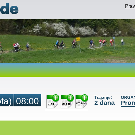
Pra
Trajanje:
ORGAN
ta)
08:00
2 dana
Prom