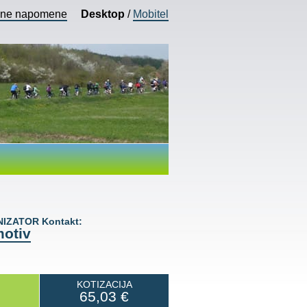
vne napomene
Desktop
/
Mobitel
IZATOR Kontakt:
otiv
KOTIZACIJA
65,03
€