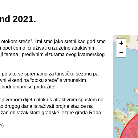
d 2021.
“otokom sreće”. I mi smo jako sretni kad god smo
+
 opet ćemo ići uživati u izuzetno atraktivnim
−
ji terena i predivnim vizurama ovog kvarnerskog
 polako se spremamo za turističku sezonu pa
tivni vikend na “otoku sreće” s vrhunskim
lobodno nam se pridružite!
 sjevernom dijelu otoka s atraktivnim spustom na
 drugog dana istraživati brojne stazice na
azan obilazak stare gradske jezgre grada Raba.
e)