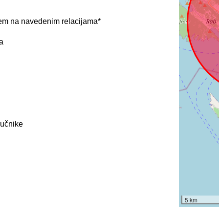
ijem na navedenim relacijama*
a
ručnike
5 km