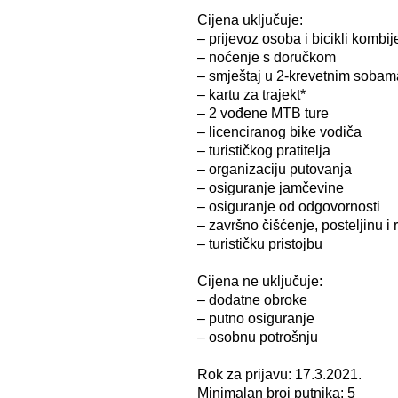
Cijena uključuje:
– prijevoz osoba i bicikli komb
– noćenje s doručkom
– smještaj u 2-krevetnim sobam
– kartu za trajekt*
– 2 vođene MTB ture
– licenciranog bike vodiča
– turističkog pratitelja
– organizaciju putovanja
– osiguranje jamčevine
– osiguranje od odgovornosti
– završno čišćenje, posteljinu i 
– turističku pristojbu
Cijena ne uključuje:
– dodatne obroke
– putno osiguranje
– osobnu potrošnju
Rok za prijavu: 17.3.2021.
Minimalan broj putnika: 5