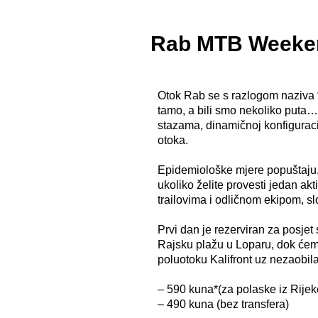
Rab MTB Weeken
Otok Rab se s razlogom naziva 
tamo, a bili smo nekoliko puta…i
stazama, dinamičnoj konfiguraci
otoka.
Epidemiološke mjere popuštaju,
ukoliko želite provesti jedan ak
trailovima i odličnom ekipom, s
Prvi dan je rezerviran za posjet
Rajsku plažu u Loparu, dok ćemo
poluotoku Kalifront uz nezaobil
– 590 kuna*(za polaske iz Rijek
– 490 kuna (bez transfera)