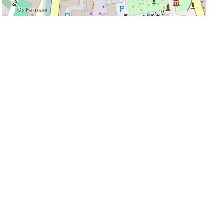
50 m
Leaflet
|
©
OpenStreetMap
contributors
Informacije na stranicama su podložne promjeni i ne odgovaramo za njihovu