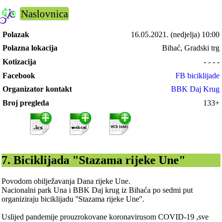
Naslovnica
Polazak
16.05.2021.
(nedjelja) 10:00
Polazna lokacija
Bihać, Gradski trg
Kotizacija
- - - -
Facebook
FB biciklijade
Organizator kontakt
BBK Daj Krug
Broj pregleda
133+
7. Biciklijada "Stazama rijeke Une"
Povodom obilježavanja Dana rijeke Une.
Nacionalni park Una i BBK Daj krug iz Bihaća po sedmi put
organiziraju biciklijadu ''Stazama rijeke Une''.
Uslijed pandemije prouzrokovane koronavirusom COVID-19 ,sve