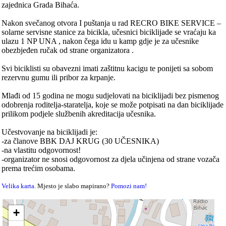
zajednica Grada Bihaća.
Nakon svečanog otvora I puštanja u rad RECRO BIKE SERVICE –
solarne servisne stanice za bicikla, učesnici biciklijade se vraćaju ka
ulazu 1 NP UNA , nakon čega idu u kamp gdje je za učesnike
obezbjeđen ručak od strane organizatora .
Svi biciklisti su obavezni imati zaštitnu kacigu te ponijeti sa sobom
rezervnu gumu ili pribor za krpanje.
Mlađi od 15 godina ne mogu sudjelovati na biciklijadi bez pismenog
odobrenja roditelja-staratelja, koje se može potpisati na dan biciklijade
prilikom podjele službenih akreditacija učesnika.
Učestvovanje na biciklijadi je:
-za članove BBK DAJ KRUG (30 UČESNIKA)
-na vlastitu odgovornost!
-organizator ne snosi odgovornost za djela učinjena od strane vozača
prema trećim osobama.
Velika karta
. Mjesto je slabo mapirano?
Pomozi nam!
+