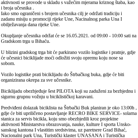
aktivnosti se provode u skladu s važećim mjerama kriznog štaba, kao
i broja učesnika .
Iako smo ograničeni s brojem učesnika cilj je održati tradiciju i
zadanu misiju u promociji rijeke Une, Nacinalnog parka Una I
obilježavanja dana rijeke Une.
Okupljanje učesnika održat će se 16.05.2021. od 09:00 - 10:00 sati na
Gradskom trgu u Bihaću.
U blizini gradskog trga bit će parkirano vozilo logistike i pratnje, gdje
će učesnici biciklijade moći odložiti svoju opremu koju nose sa
sobom.
Vozilo logistike prati biciklijadu do Štrbačkog buka, gdje će biti
organizirana okrepa za sve učesnike.
Biciklijadu obezbjeđuje šest PILOTA koji su zaduženi za bezbjednu i
sigurnu grupnu vožnju u biciklističkoj karavani.
Predviđeni dolazak biciklista na Štrbački Buk planiran je oko 13:00h ,
gdje će biti upriličeno postavljanje RECRO BIKE SERVICE- solarna
stanica za servis bicikla, koju smo obezbjedili kroz projektne
aktivnosti Ministarstva obrazovanja, nauke, kulture I sporta Unsko-
sanskog kantona I vlastitim sredstvima, uz paretnere Grad Bihać,
Nacionalni park Una, Turistički klaster UNASANA i Turistička