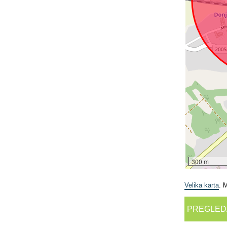
300 m
Velika karta
. 
PREGLED