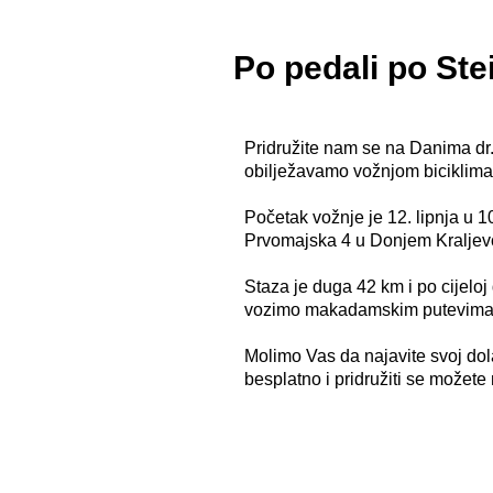
Po pedali po Ste
Pridružite nam se na Danima dr.
obilježavamo vožnjom biciklima
Početak vožnje je 12. lipnja u 1
Prvomajska 4 u Donjem Kraljev
Staza je duga 42 km i po cijeloj 
vozimo makadamskim putevima, k
Molimo Vas da najavite svoj do
besplatno i pridružiti se možete n