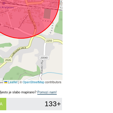
Leaflet
|
©
OpenStreetMap
contributors
Mjesto je slabo mapirano?
Pomozi nam!
133+
A