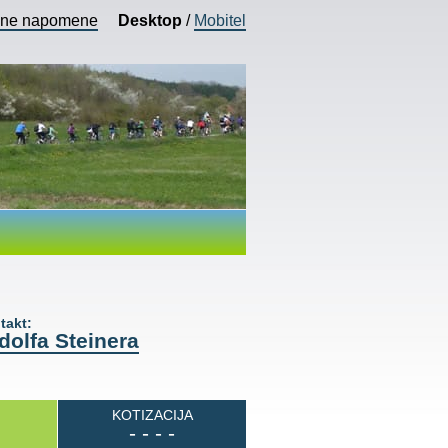
vne napomene
Desktop
/
Mobitel
akt:
dolfa Steinera
KOTIZACIJA
- - - -