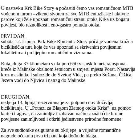
U nastavku Krk Bike Story-a počastiti ćemo vas romantičnom MTB
vođenom turom –vikend stvoren za sve MTB entuzijaste i aktivne
parove koji žele upoznati romantičnu stranu otoka Krka uz bogatu
povijest, bio raznolikost i eno-gastro ponudu otoka.
PRVI DAN,
subota 12. Lipnja- Krk Bike Romantic Story priča je vođena kružna
biciklistička tura koja će vas upoznati sa skrivenim povijesnim
lokalitetima i prelijepim romantičnim vizurama.
Ruta, duga 37 kilometara s ukupno 650 visinskih metara uspona,
kreće iz Malinske obalnom šetnicom u smjeru mjesta Porat. Nastavlja
kroz maslinike i suhozide do Svetog Vida, pa preko Sužana, Čižića,
Jezera vodi do Njivica i natrag do Malinske.
DRUGI DAN,
nedjelja 13. lipnja, rezervirana je za potpuno nov doživljaj
bicikliranja. U „Potrazi za Blagom Zlatnog otoka Krka”, uz pomoć
karte i tragova, na zanimljiv i zabavan način saznati ćete brojne
povijesne zanimljivosti i otkriti jedinstvene prirodne fenomene.
Za sve sudionike osigurane su okrijepe, a vrijedne romantične
nagrade očekuju prva tri para koja dođu do blaga.