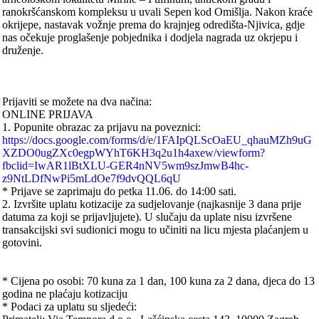
ranokršćanskom kompleksu u uvali Sepen kod Omišlja. Nakon kraće
okrijepe, nastavak vožnje prema do krajnjeg odredišta-Njivica, gdje
nas očekuje proglašenje pobjednika i dodjela nagrada uz okrjepu i
druženje.
Prijaviti se možete na dva načina:
ONLINE PRIJAVA
1. Popunite obrazac za prijavu na poveznici:
https://docs.google.com/forms/d/e/1FAIpQLScOaEU_qhauMZh9uG
XZDO0ugZXc0egpWYhT6KH3q2u1h4axew/viewform?
fbclid=IwAR1lBtXLU-GER4nNV5wm9szJmwB4hc-
z9NtLDfNwPi5mLdOe7f9dvQQL6qU
* Prijave se zaprimaju do petka 11.06. do 14:00 sati.
2. Izvršite uplatu kotizacije za sudjelovanje (najkasnije 3 dana prije
datuma za koji se prijavljujete). U slučaju da uplate nisu izvršene
transakcijski svi sudionici mogu to učiniti na licu mjesta plaćanjem u
gotovini.
* Cijena po osobi: 70 kuna za 1 dan, 100 kuna za 2 dana, djeca do 13
godina ne plaćaju kotizaciju
* Podaci za uplatu su sljedeći: