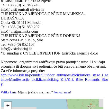
Ribarska obala 10, 51512 Njivice
Tel: +385 (0) 51 846 243
info@visit-omisalj-njivice.hr
TURISTIČKA ZAJEDNICA OPĆINE MALINSKA-
DUBAŠNICA
Obala 46, 51511 Malinska
Tel: +385 (0) 51 859 207
info@visitmalinska.com
TURISTIČKA ZAJEDNICA OPĆINE DOBRINJ
Stara cesta BB, 51515, Šilo
Tel: +385 (0) 852 107
info@visitdobrinj.hr
*U suradnji s: CYCLE EXPEDITION turistička agencija d.o.o
Napomena: organizatori zadržavaju pravo promjene trasa. U slučaju
promjena ili dopuna, svi sudionici će biti pravovremeno obaviješteni.
Za više informacija posjetite:
http://www.krk.hr/ponuda/Outdoor_aktivnosti/biciklisticke_staze_i_se
tnice/Manifestacije_biciklizam/Biking_Krk/Krk_Bike_Romantic_Stor
y
Velika karta
. Mjesto je slabo mapirano?
Pomozi nam!
+