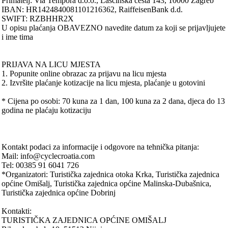
Primatelj: Via Tempora d.o.o., Lašćinska cesta 143, 10000 Zagreb
IBAN: HR1424840081101216362, RaiffeisenBank d.d.
SWIFT: RZBHHR2X
U opisu plaćanja OBAVEZNO navedite datum za koji se prijavljujete
i ime tima
PRIJAVA NA LICU MJESTA
1. Popunite online obrazac za prijavu na licu mjesta
2. Izvršite plaćanje kotizacije na licu mjesta, plaćanje u gotovini
* Cijena po osobi: 70 kuna za 1 dan, 100 kuna za 2 dana, djeca do 13
godina ne plaćaju kotizaciju
Kontakt podaci za informacije i odgovore na tehnička pitanja:
Mail: info@cyclecroatia.com
Tel: 00385 91 6041 726
*Organizatori: Turistička zajednica otoka Krka, Turistička zajednica
općine Omišalj, Turistička zajednica općine Malinska-Dubašnica,
Turistička zajednica općine Dobrinj
Kontakti:
TURISTIČKA ZAJEDNICA OPĆINE OMIŠALJ