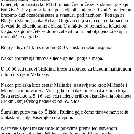
U nedjeljnom nastavku MTB romantične priče svi sudionici postaju
istraživači. Uz pomoć karte, postavljenih smjernica i vodiča na terenu
krećemo duž označene staze u avanturu pod nazivom “Potraga za
Blagom Zlatnog otoka Krka”. Odgovori i rješenja će ih u konačnici
dovesti do lokacije samog blaga. U atraktivnoj potrazi za lokacijom
blaga, zasigurno ćete se dobro zabaviti, a tri najbolja para očekuju i
romantične nagrade.
Ruta je duga 41 km s ukupno 650 visinskih metara uspona.
Nakon formiranja timova slijede upute i podjela mapa.
U 10.00 sati timovi biciklima kreću u potragu za blagom markiranom
rutom u smjeru Malinske.
Nakon prolaska kroz centar Malinske, nastavljamo kroz Milčetiće i
Milovčiće u pravcu Sv. Vida, gdje se nalazi arheološka zbirka koja
čuva artefakte iz 5. i 6. stoljeća nađene prilikom istraživanja lokaliteta
Cickini, smještenog nedaleko od Sv. Vida.
Šumskim putevima do Čižića i Rudina gdje ćemo timove razveseliti
obilaskom spilje Biserujke i okrjepom.
Nastavak slijedi makadamskim putevima prema jedinstvenom
arheološkom lokalitetu Mirine – Fulfinum, antičkom gradu i