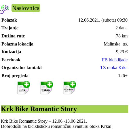
Naslovnica
Polazak
12.06.2021.
(subota) 09:30
Trajanje
2 dana
Dužina rute
78 km
Polazna lokacija
Malinska, trg
Kotizacija
9,29
€
Facebook
FB biciklijade
Organizator kontakt
TZ otoka Krka
Broj pregleda
126+
Krk Bike Romantic Story
Krk Bike Romantic Story – 12.06.-13.06.2021.
Dobrodošli na biciklističku romantičnu avanturu otoka Krka!