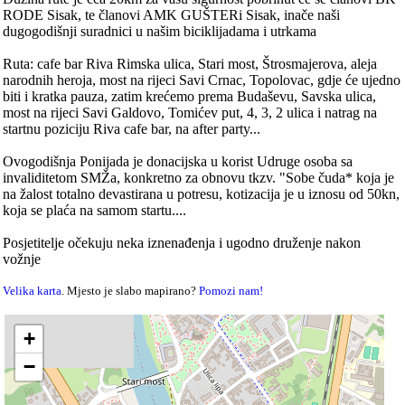
RODE Sisak, te članovi AMK GUŠTERi Sisak, inače naši
dugogodišnji suradnici u našim biciklijadama i utrkama
Ruta: cafe bar Riva Rimska ulica, Stari most, Štrosmajerova, aleja
narodnih heroja, most na rijeci Savi Crnac, Topolovac, gdje će ujedno
biti i kratka pauza, zatim krećemo prema Budaševu, Savska ulica,
most na rijeci Savi Galdovo, Tomićev put, 4, 3, 2 ulica i natrag na
startnu poziciju Riva cafe bar, na after party...
Ovogodišnja Ponijada je donacijska u korist Udruge osoba sa
invaliditetom SMŽa, konkretno za obnovu tkzv. "Sobe čuda* koja je
na žalost totalno devastirana u potresu, kotizacija je u iznosu od 50kn,
koja se plaća na samom startu....
Posjetitelje očekuju neka iznenađenja i ugodno druženje nakon
vožnje
Velika karta
. Mjesto je slabo mapirano?
Pomozi nam!
+
−