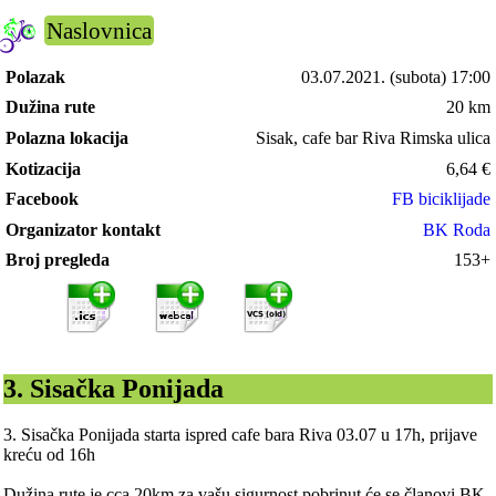
Naslovnica
Polazak
03.07.2021.
(subota) 17:00
Dužina rute
20 km
Polazna lokacija
Sisak, cafe bar Riva Rimska ulica
Kotizacija
6,64
€
Facebook
FB biciklijade
Organizator kontakt
BK Roda
Broj pregleda
153+
3. Sisačka Ponijada
3. Sisačka Ponijada starta ispred cafe bara Riva 03.07 u 17h, prijave
kreću od 16h
Dužina rute je cca 20km za vašu sigurnost pobrinut će se članovi BK