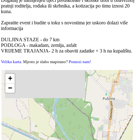
Događaj je namijenjen djeci predškolske i školske dobi u obaveznoj
pratnji roditelja, rođaka ili skrbnika, a kotizacija po timu iznosi 20
kuna.
Zapratite event i budite u toku s novostima jer uskoro dolazi više
informacija
DULJINA STAZE - do 7 km
PODLOGA - makadam, zemlja, asfalt
VRIJEME TRAJANJA- 2 h za obaviti zadatke + 3 h na kupalištu.
Velika karta
. Mjesto je slabo mapirano?
Pomozi nam!
+
−