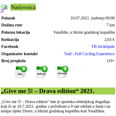
Naslovnica
Polazak
10.07.2021.
(subota) 09:00
Dužina rute
7 km
Polazna lokacija
Varaždin, u blizini gradskog kupališta
Kotizacija
2,65
€
Facebook
FB biciklijade
Organizator kontakt
Trail - Full Cycling Experience
Broj pregleda
119+
„Give me 5! – Drava edition“ 2021.
„Give me 5! – Drava edition“ ime je sportsko-obiteljskog događaja
koji će se 10.7.2021. godine s početkom u 9 sati održati u šumi i na
nasipu rijeke Drave, u blizini gradskog kupališta kod Varaždina.