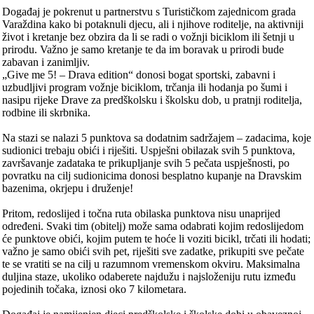
Događaj je pokrenut u partnerstvu s Turističkom zajednicom grada
Varaždina kako bi potaknuli djecu, ali i njihove roditelje, na aktivniji
život i kretanje bez obzira da li se radi o vožnji biciklom ili šetnji u
prirodu. Važno je samo kretanje te da im boravak u prirodi bude
zabavan i zanimljiv.
„Give me 5! – Drava edition“ donosi bogat sportski, zabavni i
uzbudljivi program vožnje biciklom, trčanja ili hodanja po šumi i
nasipu rijeke Drave za predškolsku i školsku dob, u pratnji roditelja,
rodbine ili skrbnika.
Na stazi se nalazi 5 punktova sa dodatnim sadržajem – zadacima, koje
sudionici trebaju obići i riješiti. Uspješni obilazak svih 5 punktova,
završavanje zadataka te prikupljanje svih 5 pečata uspješnosti, po
povratku na cilj sudionicima donosi besplatno kupanje na Dravskim
bazenima, okrjepu i druženje!
Pritom, redoslijed i točna ruta obilaska punktova nisu unaprijed
određeni. Svaki tim (obitelj) može sama odabrati kojim redoslijedom
će punktove obići, kojim putem te hoće li voziti bicikl, trčati ili hodati;
važno je samo obići svih pet, riješiti sve zadatke, prikupiti sve pečate
te se vratiti se na cilj u razumnom vremenskom okviru. Maksimalna
duljina staze, ukoliko odaberete najdužu i najsloženiju rutu između
pojedinih točaka, iznosi oko 7 kilometara.