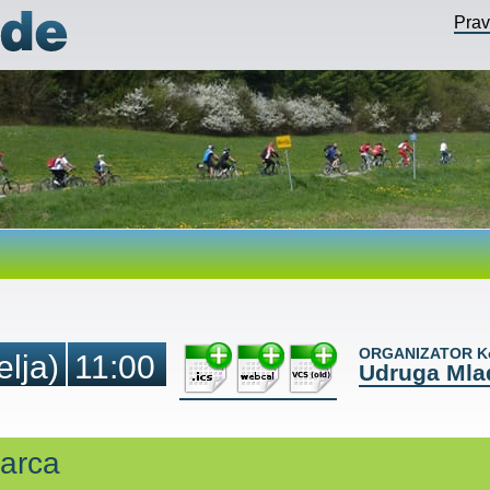
Pra
ORGANIZATOR Ko
elja)
11:00
Udruga Mlad
ćarca