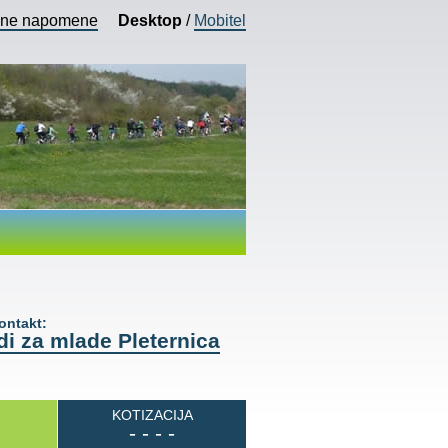
vne napomene
Desktop
/
Mobitel
ntakt:
i za mlade Pleternica
KOTIZACIJA
- - - -