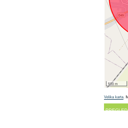
500 m
Velika karta
. 
PREGLED
facebook.com/events/650935029340710...