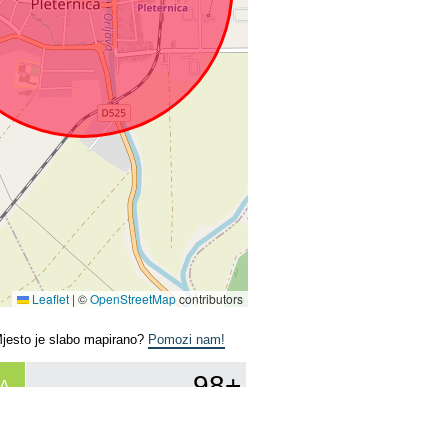
Leaflet
|
©
OpenStreetMap
contributors
Mjesto je slabo mapirano?
Pomozi nam!
98+
A