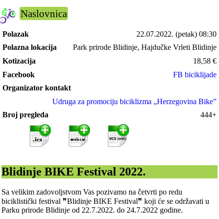
Naslovnica
Polazak
22.07.2022.
(petak) 08:30
Polazna lokacija
Park prirode Blidinje, Hajdučke Vrleti Blidinje
Kotizacija
18,58
€
Facebook
FB biciklijade
Organizator kontakt
Udruga za promociju biciklizma „Herzegovina Bike”
Broj pregleda
444+
Blidinje BIKE Festival 2022.
Sa velikim zadovoljstvom Vas pozivamo na četvrti po redu
biciklistički festival ❞Blidinje BIKE Festival❞ koji će se održavati u
Parku prirode Blidinje od 22.7.2022. do 24.7.2022 godine.