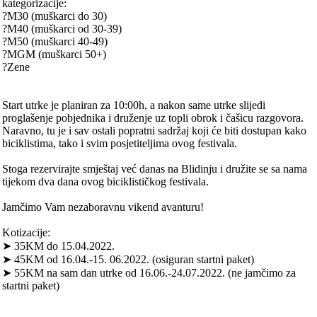
kategorizacije:
?M30 (muškarci do 30)
?M40 (muškarci od 30-39)
?M50 (muškarci 40-49)
?MGM (muškarci 50+)
?Zene
Start utrke je planiran za 10:00h, a nakon same utrke slijedi
proglašenje pobjednika i druženje uz topli obrok i čašicu razgovora.
Naravno, tu je i sav ostali popratni sadržaj koji će biti dostupan kako
biciklistima, tako i svim posjetiteljima ovog festivala.
Stoga rezervirajte smještaj već danas na Blidinju i družite se sa nama
tijekom dva dana ovog biciklističkog festivala.
Jamčimo Vam nezaboravnu vikend avanturu!
Kotizacije:
➤ 35KM do 15.04.2022.
➤ 45KM od 16.04.-15. 06.2022. (osiguran startni paket)
➤ 55KM na sam dan utrke od 16.06.-24.07.2022. (ne jamčimo za
startni paket)