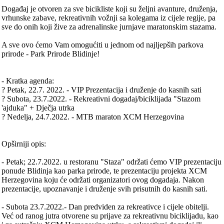
Događaj je otvoren za sve bicikliste koji su željni avanture, druženja,
vrhunske zabave, rekreativnih vožnji sa kolegama iz cijele regije, pa
sve do onih koji žive za adrenalinske jurnjave maratonskim stazama.
A sve ovo ćemo Vam omogućiti u jednom od najljepših parkova
prirode - Park Prirode Blidinje!
- Kratka agenda:
? Petak, 22.7. 2022. - VIP Prezentacija i druženje do kasnih sati
? Subota, 23.7.2022. - Rekreativni dogadaj/biciklijada "Stazom
'ajduka" + Dječja utrka
? Nedelja, 24.7.2022. - MTB maraton XCM Herzegovina
Opširniji opis:
- Petak; 22.7.2022. u restoranu "Staza" održati ćemo VIP prezentaciju
ponude Blidinja kao parka prirode, te prezentaciju projekta XCM
Herzegovina koju će održati organizatori ovog dogadaja. Nakon
prezentacije, upoznavanje i druženje svih prisutnih do kasnih sati.
- Subota 23.7.2022.- Dan predviden za rekreativce i cijele obitelji.
Već od ranog jutra otvorene su prijave za rekreativnu biciklijadu, kao