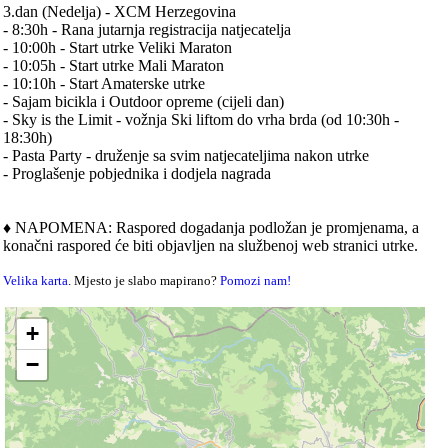
3.dan (Nedelja) - XCM Herzegovina
- 8:30h - Rana jutarnja registracija natjecatelja
- 10:00h - Start utrke Veliki Maraton
- 10:05h - Start utrke Mali Maraton
- 10:10h - Start Amaterske utrke
- Sajam bicikla i Outdoor opreme (cijeli dan)
- Sky is the Limit - vožnja Ski liftom do vrha brda (od 10:30h -
18:30h)
- Pasta Party - druženje sa svim natjecateljima nakon utrke
- Proglašenje pobjednika i dodjela nagrada
♦️ NAPOMENA: Raspored dogadanja podložan je promjenama, a
konačni raspored će biti objavljen na službenoj web stranici utrke.
Velika karta
. Mjesto je slabo mapirano?
Pomozi nam!
+
−