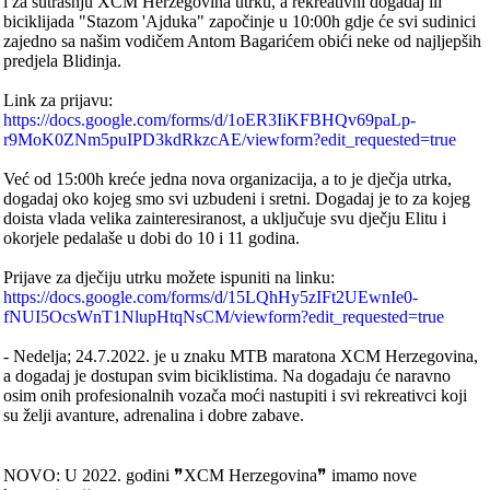
i za sutrašnju XCM Herzegovina utrku, a rekreativni dogadaj ili
biciklijada "Stazom 'Ajduka" započinje u 10:00h gdje će svi sudinici
zajedno sa našim vodičem Antom Bagarićem obići neke od najljepših
predjela Blidinja.
Link za prijavu:
https://docs.google.com/forms/d/1oER3IiKFBHQv69paLp-
r9MoK0ZNm5puIPD3kdRkzcAE/viewform?edit_requested=true
Već od 15:00h kreće jedna nova organizacija, a to je dječja utrka,
dogadaj oko kojeg smo svi uzbudeni i sretni. Dogadaj je to za kojeg
doista vlada velika zainteresiranost, a uključuje svu dječju Elitu i
okorjele pedalaše u dobi do 10 i 11 godina.
Prijave za dječiju utrku možete ispuniti na linku:
https://docs.google.com/forms/d/15LQhHy5zIFt2UEwnIe0-
fNUI5OcsWnT1NlupHtqNsCM/viewform?edit_requested=true
- Nedelja; 24.7.2022. je u znaku MTB maratona XCM Herzegovina,
a dogadaj je dostupan svim biciklistima. Na dogadaju će naravno
osim onih profesionalnih vozača moći nastupiti i svi rekreativci koji
su želji avanture, adrenalina i dobre zabave.
NOVO: U 2022. godini ❞XCM Herzegovina❞ imamo nove