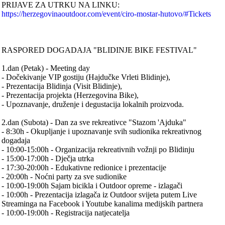
PRIJAVE ZA UTRKU NA LINKU:
https://herzegovinaoutdoor.com/event/ciro-mostar-hutovo/#Tickets
RASPORED DOGADAJA "BLIDINJE BIKE FESTIVAL"
1.dan (Petak) - Meeting day
- Dočekivanje VIP gostiju (Hajdučke Vrleti Blidinje),
- Prezentacija Blidinja (Visit Blidinje),
- Prezentacija projekta (Herzegovina Bike),
- Upoznavanje, druženje i degustacija lokalnih proizvoda.
2.dan (Subota) - Dan za sve rekreativce "Stazom 'Ajduka"
- 8:30h - Okupljanje i upoznavanje svih sudionika rekreativnog
dogadaja
- 10:00-15:00h - Organizacija rekreativnih vožnji po Blidinju
- 15:00-17:00h - Dječja utrka
- 17:30-20:00h - Edukativne redionice i prezentacije
- 20:00h - Noćni party za sve sudionike
- 10:00-19:00h Sajam bicikla i Outdoor opreme - izlagači
- 10:00h - Prezentacija izlagača iz Outdoor svijeta putem Live
Streaminga na Facebook i Youtube kanalima medijskih partnera
- 10:00-19:00h - Registracija natjecatelja