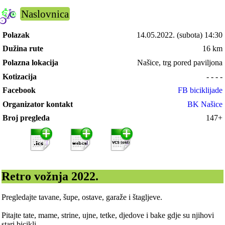
Naslovnica
Polazak
14.05.2022.
(subota) 14:30
Dužina rute
16 km
Polazna lokacija
Našice, trg pored paviljona
Kotizacija
- - - -
Facebook
FB biciklijade
Organizator kontakt
BK Našice
Broj pregleda
147+
Retro vožnja 2022.
Pregledajte tavane, šupe, ostave, garaže i štagljeve.
Pitajte tate, mame, strine, ujne, tetke, djedove i bake gdje su njihovi
stari bicikli.