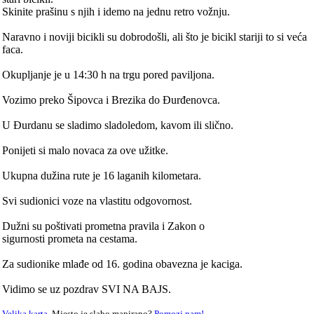
Skinite prašinu s njih i idemo na jednu retro vožnju.
Naravno i noviji bicikli su dobrodošli, ali što je bicikl stariji to si veća
faca.
Okupljanje je u 14:30 h na trgu pored paviljona.
Vozimo preko Šipovca i Brezika do Đurđenovca.
U Đurdanu se sladimo sladoledom, kavom ili slično.
Ponijeti si malo novaca za ove užitke.
Ukupna dužina rute je 16 laganih kilometara.
Svi sudionici voze na vlastitu odgovornost.
Dužni su poštivati prometna pravila i Zakon o
sigurnosti prometa na cestama.
Za sudionike mlađe od 16. godina obavezna je kaciga.
Vidimo se uz pozdrav SVI NA BAJS.
Velika karta
. Mjesto je slabo mapirano?
Pomozi nam!