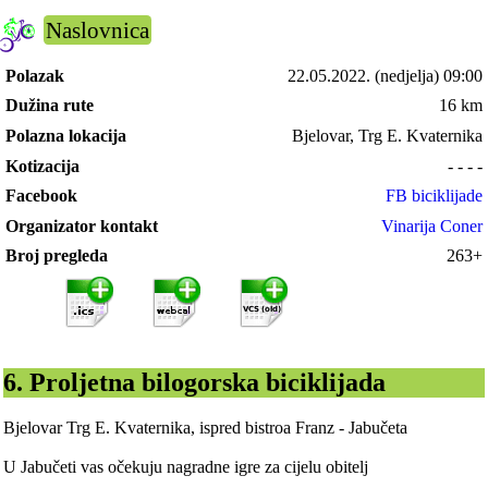
Naslovnica
Polazak
22.05.2022.
(nedjelja) 09:00
Dužina rute
16 km
Polazna lokacija
Bjelovar, Trg E. Kvaternika
Kotizacija
- - - -
Facebook
FB biciklijade
Organizator kontakt
Vinarija Coner
Broj pregleda
263+
6. Proljetna bilogorska biciklijada
Bjelovar Trg E. Kvaternika, ispred bistroa Franz - Jabučeta
U Jabučeti vas očekuju nagradne igre za cijelu obitelj