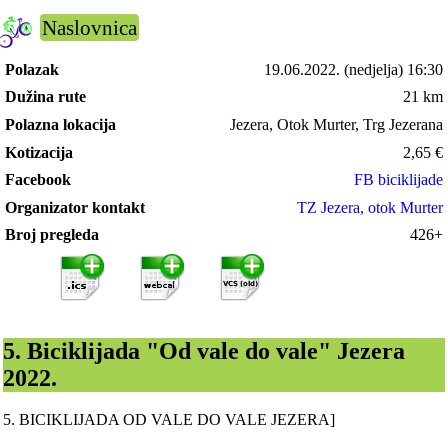
Naslovnica
Polazak
19.06.2022.
(nedjelja) 16:30
Dužina rute
21 km
Polazna lokacija
Jezera, Otok Murter, Trg Jezerana
Kotizacija
2,65
€
Facebook
FB biciklijade
Organizator kontakt
TZ Jezera, otok Murter
Broj pregleda
426+
5. Biciklijada "Od vale do vale" Jezera
2022.
5. BICIKLIJADA OD VALE DO VALE JEZERA]