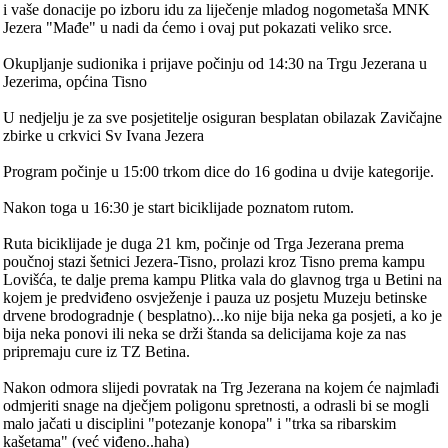
i vaše donacije po izboru idu za liječenje mladog nogometaša MNK
Jezera "Mađe" u nadi da ćemo i ovaj put pokazati veliko srce.
Okupljanje sudionika i prijave počinju od 14:30 na Trgu Jezerana u
Jezerima, općina Tisno
U nedjelju je za sve posjetitelje osiguran besplatan obilazak Zavičajne
zbirke u crkvici Sv Ivana Jezera
Program počinje u 15:00 trkom dice do 16 godina u dvije kategorije.
Nakon toga u 16:30 je start biciklijade poznatom rutom.
Ruta biciklijade je duga 21 km, počinje od Trga Jezerana prema
poučnoj stazi šetnici Jezera-Tisno, prolazi kroz Tisno prema kampu
Lovišća, te dalje prema kampu Plitka vala do glavnog trga u Betini na
kojem je predviđeno osvježenje i pauza uz posjetu Muzeju betinske
drvene brodogradnje ( besplatno)...ko nije bija neka ga posjeti, a ko je
bija neka ponovi ili neka se drži štanda sa delicijama koje za nas
pripremaju cure iz TZ Betina.
Nakon odmora slijedi povratak na Trg Jezerana na kojem će najmlađi
odmjeriti snage na dječjem poligonu spretnosti, a odrasli bi se mogli
malo jačati u disciplini "potezanje konopa" i "trka sa ribarskim
kašetama" (već viđeno..haha)