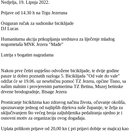
Nedjelja, 19. Lipnja 2022.
Prijave od 14.30 h na Trgu Jezerana
Osiguran ručak za sudionike biciklijade
DJ Lucas
Humanitarna akcija prikupljanja sredstava za liječenje mladog
nogometaša MNK Jezera "Mađe"
Lutrija s bogatim nagradama
Nakon prve četiri uspješno odvožene biciklijade, te dvije godine
pauze iz dobro poznatih razloga 5. Biciklijada "Od vale do vale"
održat će se 19.06. uz nesebičnu pomoć TZ Jezera, općine Tisno, sa
našim stalnim i provjerenim partnerima TZ Betina, Muzej betinske
drvene brodogradnje, Bisage Jezera
Promicanje biciklizma kao zdravog načina života, očuvanje okoliša,
upoznavanje jednog od najlipših dijelova naše županije, te želja za
uključivanjem što većeg broja zaljubljenika pedaliranja ujedno je i
osnovni motiv za organizaciju ovog događaja.
Uplata prilikom prijave od 20,00 kn ( pri prijavi dobije se majica) kao