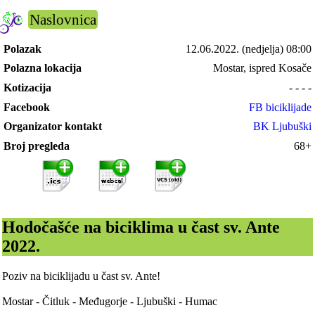
Naslovnica
Polazak
12.06.2022.
(nedjelja) 08:00
Polazna lokacija
Mostar, ispred Kosače
Kotizacija
- - - -
Facebook
FB biciklijade
Organizator kontakt
BK Ljubuški
Broj pregleda
68+
Hodočašće na biciklima u čast sv. Ante
2022.
Poziv na biciklijadu u čast sv. Ante!
Mostar - Čitluk - Međugorje - Ljubuški - Humac