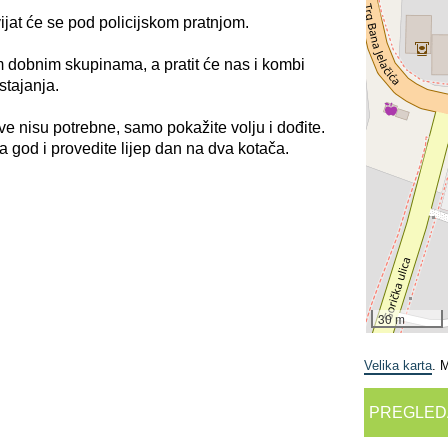
ijat će se pod policijskom pratnjom.
 dobnim skupinama, a pratit će nas i kombi
stajanja.
ve nisu potrebne, samo pokažite volju i dođite.
ga god i provedite lijep dan na dva kotača.
30 m
Velika karta
. 
PREGLED