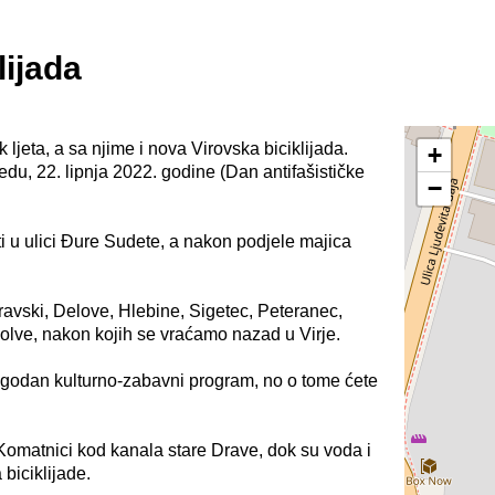
lijada
ljeta, a sa njime i nova Virovska biciklijada.
+
jedu, 22. lipnja 2022. godine (Dan antifašističke
−
ti u ulici Đure Sudete, a nakon podjele majica
avski, Delove, Hlebine, Sigetec, Peteranec,
lve, nakon kojih se vraćamo nazad u Virje.
rigodan kulturno-zabavni program, no o tome ćete
 Komatnici kod kanala stare Drave, dok su voda i
 biciklijade.