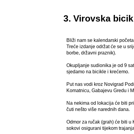
3. Virovska bicik
Bliži nam se kalendarski početak 
Treće izdanje održat će se u sri
borbe, državni praznik).
Okupljanje sudionika je od 9 sa
sjedamo na bicikle i krećemo.
Put nas vodi kroz Novigrad Podr
Komatnicu, Gabajevu Gredu i Mo
Na nekima od lokacija će biti p
čuti nešto više narednih dana.
Odmor za ručak (grah) će biti u
sokovi osigurani tijekom trajanja