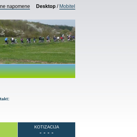
vne napomene
Desktop
/
Mobitel
akt:
KOTIZACIJA
- - - -