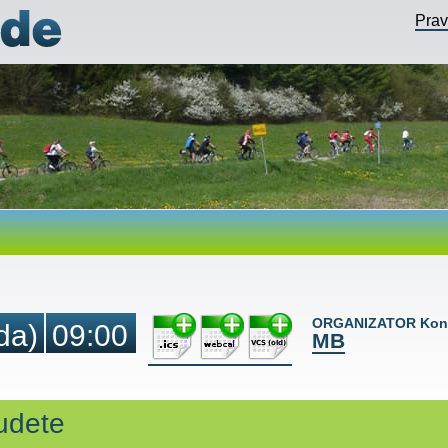
Pra
ORGANIZATOR Kont
da)
09:00
MB
Sudete