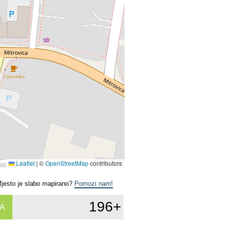
Leaflet
|
©
OpenStreetMap
contributors
Mjesto je slabo mapirano?
Pomozi nam!
196+
A