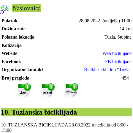
Naslovnica
Polazak
28.08.2022.
(nedjelja) 11:00
Dužina rute
14 km
Polazna lokacija
Tuzla, Stupine
Kotizacija
- - - -
Website
Web biciklijade
Facebook
FB biciklijade
Organizator kontakt
Biciklisticki klub "Tuzla"
Broj pregleda
454+
10. Tuzlanska biciklijada
10. TUZLANSKA BICIKLIJADA 28.08.2022 u nedjelju od 8:00 -
15:00