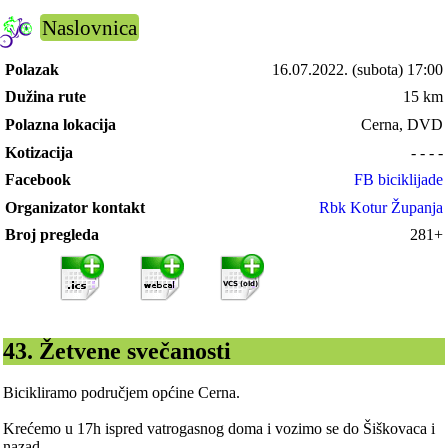
Naslovnica
Polazak
16.07.2022.
(subota) 17:00
Dužina rute
15 km
Polazna lokacija
Cerna, DVD
Kotizacija
- - - -
Facebook
FB biciklijade
Organizator kontakt
Rbk Kotur Županja
Broj pregleda
281+
43. Žetvene svečanosti
Bicikliramo područjem općine Cerna.
Krećemo u 17h ispred vatrogasnog doma i vozimo se do Šiškovaca i
nazad.