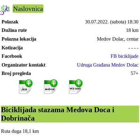
Naslovnica
Polazak
30.07.2022.
(subota) 18:30
Dužina rute
18 km
Polazna lokacija
Medov Dolac, centar
Kotizacija
- - - -
Facebook
FB biciklijade
Organizator kontakt
Udruga Građana Medov Dolac
Broj pregleda
57+
Biciklijada stazama Medova Doca i
Dobrinača
Ruta duga 18,1 km